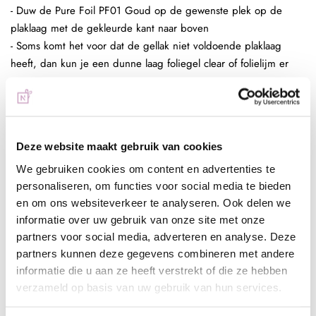
- Duw de Pure Foil PF01 Goud op de gewenste plek op de
plaklaag met de gekleurde kant naar boven
- Soms komt het voor dat de gellak niet voldoende plaklaag
heeft, dan kun je een dunne laag foliegel clear of folielijm er
tussen zetten.
- Trek de folie weer omhoog en herhaal dit tot je het resultaat
voldoende vind
- Breng een topcoat aan over je design
Deze website maakt gebruik van cookies
Full color nagel folie:
- Bereid de (kunst)nagel voor zoals gebruikelijk
We gebruiken cookies om content en advertenties te
- Breng een laag Be Jeweled Gelpolish, Urban Nails Colorgel of
personaliseren, om functies voor social media te bieden
en om ons websiteverkeer te analyseren. Ook delen we
Urban Nails Pro&Go no wipe aan en hard deze uit (30 sec
informatie over uw gebruik van onze site met onze
Sunlight 2 min UV)
partners voor social media, adverteren en analyse. Deze
- Breng een dunne strijklaag foliegel clear aan en hard deze uit
partners kunnen deze gegevens combineren met andere
(30 sec Sunlight, 2 min UV) of folielijm en laat deze aan de
informatie die u aan ze heeft verstrekt of die ze hebben
lucht drogen tot het volledig transparant is
verzameld op basis van uw gebruik van hun services.
- Duw de folie op de gewenste plek op de plaklaag van de
foliegel of lijm en herhaal dit tot je het gewenste resultaat hebt