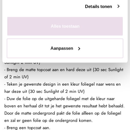
behaald. Door de sterke plaklaag van de foliegel zal de gehele
Details tonen
nagel mooi bedekt zijn. Ded gekleurde ondergrond is dan ook
geen must maar wel handig.
- Breng een topcoat aan over je design.
Alles toestaan
Nagel Folie Design:
- Bereid de (kunst)nagel voor zoals gebruikelijk
- Breng een laag Be Jeweled Gelpolish, Urban Nails Colorgel of
Aanpassen
Urban Nails Pro&Go no wipe aan en hard deze uit (30 sec
Sunlight 2 min UV)
- Breng de matte topcoat aan en hard deze uit (30 sec Sunlight
of 2 min UV)
- Teken je gewenste design in een kleur foliegel naar wens en
har deze uit (30 sec Sunlight of 2 min UV)
- Duw de folie op de uitgeharde foliegel met de kleur naar
boven en herhaal dit tot je het gewenste resultaat hebt behaald.
Door de matte ondergrond pakt de folie allleen op de foliegel
en zal er geen folie op de ondergrond komen.
- Breng een topcoat aan.