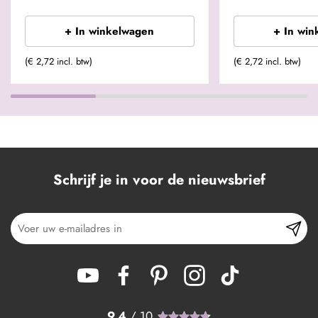
+ In winkelwagen
+ In win
(€ 2,72 incl. btw)
(€ 2,72 incl. btw)
Schrijf je in voor de nieuwsbrief
9.4
/ 10