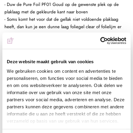
- Duw de Pure Foil PF01 Goud op de gewenste plek op de
plaklaag met de gekleurde kant naar boven
- Soms komt het voor dat de gellak niet voldoende plaklaag
heeft, dan kun je een dunne laag foliegel clear of folielijm er
tussen zetten.
- Trek de folie weer omhoog en herhaal dit tot je het resultaat
voldoende vind
- Breng een topcoat aan over je design
Deze website maakt gebruik van cookies
Full color nagel folie:
- Bereid de (kunst)nagel voor zoals gebruikelijk
We gebruiken cookies om content en advertenties te
- Breng een laag Be Jeweled Gelpolish, Urban Nails Colorgel of
personaliseren, om functies voor social media te bieden
en om ons websiteverkeer te analyseren. Ook delen we
Urban Nails Pro&Go no wipe aan en hard deze uit (30 sec
informatie over uw gebruik van onze site met onze
Sunlight 2 min UV)
partners voor social media, adverteren en analyse. Deze
- Breng een dunne strijklaag foliegel clear aan en hard deze uit
partners kunnen deze gegevens combineren met andere
(30 sec Sunlight, 2 min UV) of folielijm en laat deze aan de
informatie die u aan ze heeft verstrekt of die ze hebben
lucht drogen tot het volledig transparant is
verzameld op basis van uw gebruik van hun services.
- Duw de folie op de gewenste plek op de plaklaag van de
foliegel of lijm en herhaal dit tot je het gewenste resultaat hebt