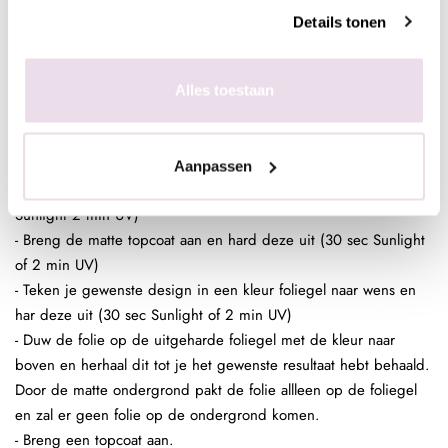
behaald. Door de sterke plaklaag van de foliegel zal de gehele
Details tonen
nagel mooi bedekt zijn. Ded gekleurde ondergrond is dan ook
geen must maar wel handig.
- Breng een topcoat aan over je design.
Alles toestaan
Nagel Folie Design:
- Bereid de (kunst)nagel voor zoals gebruikelijk
- Breng een laag Be Jeweled Gelpolish, Urban Nails Colorgel of
Aanpassen
Urban Nails Pro&Go no wipe aan en hard deze uit (30 sec
Sunlight 2 min UV)
- Breng de matte topcoat aan en hard deze uit (30 sec Sunlight
of 2 min UV)
- Teken je gewenste design in een kleur foliegel naar wens en
har deze uit (30 sec Sunlight of 2 min UV)
- Duw de folie op de uitgeharde foliegel met de kleur naar
boven en herhaal dit tot je het gewenste resultaat hebt behaald.
Door de matte ondergrond pakt de folie allleen op de foliegel
en zal er geen folie op de ondergrond komen.
- Breng een topcoat aan.