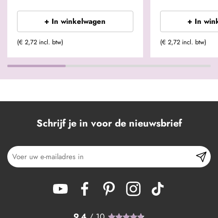
+ In winkelwagen
+ In win
(€ 2,72 incl. btw)
(€ 2,72 incl. btw)
Schrijf je in voor de nieuwsbrief
9.4
/ 10