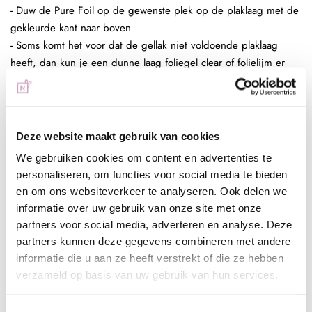
- Duw de Pure Foil op de gewenste plek op de plaklaag met de
gekleurde kant naar boven
- Soms komt het voor dat de gellak niet voldoende plaklaag
heeft, dan kun je een dunne laag foliegel clear of folielijm er
tussen zetten.
- Trek de folie weer omhoog en herhaal dit tot je het resultaat
voldoende vind
- Breng een topcoat aan over je design
Deze website maakt gebruik van cookies
Full color nagel folie:
We gebruiken cookies om content en advertenties te
- Bereid de (kunst)nagel voor zoals gebruikelijk
personaliseren, om functies voor social media te bieden
- Breng een laag Be Jeweled Gelpolish, Urban Nails Colorgel of
en om ons websiteverkeer te analyseren. Ook delen we
Urban Nails Pro&Go no wipe aan en hard deze uit (30 sec
informatie over uw gebruik van onze site met onze
Sunlight 2 min UV)
partners voor social media, adverteren en analyse. Deze
- Breng een dunne strijklaag foliegel clear aan en hard deze uit
partners kunnen deze gegevens combineren met andere
(30 sec Sunlight, 2 min UV) of folielijm en laat deze aan de
informatie die u aan ze heeft verstrekt of die ze hebben
lucht drogen tot het volledig transparant is
verzameld op basis van uw gebruik van hun services.
- Duw de folie op de gewenste plek op de plaklaag van de
foliegel of lijm en herhaal dit tot je het gewenste resultaat hebt