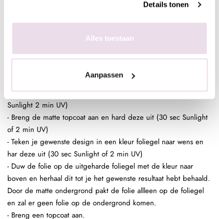
Details tonen
behaald. Door de sterke plaklaag van de foliegel zal de gehele
nagel mooi bedekt zijn. Ded gekleurde ondergrond is dan ook
geen must maar wel handig.
Alles toestaan
- Breng een topcoat aan over je design.
Nagel Folie Design:
- Bereid de (kunst)nagel voor zoals gebruikelijk
Aanpassen
- Breng een laag Be Jeweled Gelpolish, Urban Nails Colorgel of
Urban Nails Pro&Go no wipe aan en hard deze uit (30 sec
Sunlight 2 min UV)
- Breng de matte topcoat aan en hard deze uit (30 sec Sunlight
of 2 min UV)
- Teken je gewenste design in een kleur foliegel naar wens en
har deze uit (30 sec Sunlight of 2 min UV)
- Duw de folie op de uitgeharde foliegel met de kleur naar
boven en herhaal dit tot je het gewenste resultaat hebt behaald.
Door de matte ondergrond pakt de folie allleen op de foliegel
en zal er geen folie op de ondergrond komen.
- Breng een topcoat aan.