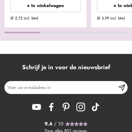
+ In winkelwagen
+ In win
(€ 2,72 incl. btw)
(€ 5,99 incl. btw)
Schrijf je in voor de nieuwsbrief
9.4
/ 10
Toon alles
801
reviews