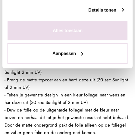
foliegel of lijm en herhaal dit tot je het gewenste resultaat hebt
Details tonen
behaald. Door de sterke plaklaag van de foliegel zal de gehele
nagel mooi bedekt zijn. Ded gekleurde ondergrond is dan ook
geen must maar wel handig.
Alles toestaan
- Breng een topcoat aan over je design.
Nagel Folie Design:
- Bereid de (kunst)nagel voor zoals gebruikelijk
Aanpassen
- Breng een laag Be Jeweled Gelpolish, Urban Nails Colorgel of
Urban Nails Pro&Go no wipe aan en hard deze uit (30 sec
Sunlight 2 min UV)
- Breng de matte topcoat aan en hard deze uit (30 sec Sunlight
of 2 min UV)
- Teken je gewenste design in een kleur foliegel naar wens en
har deze uit (30 sec Sunlight of 2 min UV)
- Duw de folie op de uitgeharde foliegel met de kleur naar
boven en herhaal dit tot je het gewenste resultaat hebt behaald.
Door de matte ondergrond pakt de folie allleen op de foliegel
en zal er geen folie op de ondergrond komen.