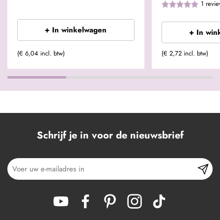
1
revi
+ In winkelwagen
+ In win
(€ 6,04 incl. btw)
(€ 2,72 incl. btw)
Schrijf je in voor de nieuwsbrief