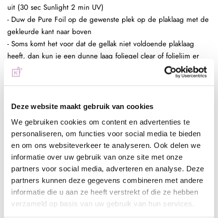
uit (30 sec Sunlight 2 min UV)
- Duw de Pure Foil op de gewenste plek op de plaklaag met de
gekleurde kant naar boven
- Soms komt het voor dat de gellak niet voldoende plaklaag
heeft, dan kun je een dunne laag foliegel clear of folielijm er
tussen zetten.
- Trek de folie weer omhoog en herhaal dit tot je het resultaat
voldoende vind
- Breng een topcoat aan over je design
Deze website maakt gebruik van cookies
Full color nagel folie:
We gebruiken cookies om content en advertenties te
- Bereid de (kunst)nagel voor zoals gebruikelijk
personaliseren, om functies voor social media te bieden
- Breng een laag Be Jeweled Gelpolish, Urban Nails Colorgel of
en om ons websiteverkeer te analyseren. Ook delen we
Urban Nails Pro&Go no wipe aan en hard deze uit (30 sec
informatie over uw gebruik van onze site met onze
Sunlight 2 min UV)
partners voor social media, adverteren en analyse. Deze
- Breng een dunne strijklaag foliegel clear aan en hard deze uit
partners kunnen deze gegevens combineren met andere
(30 sec Sunlight, 2 min UV) of folielijm en laat deze aan de
informatie die u aan ze heeft verstrekt of die ze hebben
lucht drogen tot het volledig transparant is
verzameld op basis van uw gebruik van hun services.
- Duw de folie op de gewenste plek op de plaklaag van de