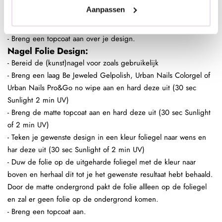
behaald. Door de sterke plaklaag van de foliegel zal de gehele
Aanpassen
nagel mooi bedekt zijn. Ded gekleurde ondergrond is dan ook
geen must maar wel handig.
- Breng een topcoat aan over je design.
Nagel Folie Design:
- Bereid de (kunst)nagel voor zoals gebruikelijk
- Breng een laag Be Jeweled Gelpolish, Urban Nails Colorgel of
Urban Nails Pro&Go no wipe aan en hard deze uit (30 sec
Sunlight 2 min UV)
- Breng de matte topcoat aan en hard deze uit (30 sec Sunlight
of 2 min UV)
- Teken je gewenste design in een kleur foliegel naar wens en
har deze uit (30 sec Sunlight of 2 min UV)
- Duw de folie op de uitgeharde foliegel met de kleur naar
boven en herhaal dit tot je het gewenste resultaat hebt behaald.
Door de matte ondergrond pakt de folie allleen op de foliegel
en zal er geen folie op de ondergrond komen.
- Breng een topcoat aan.