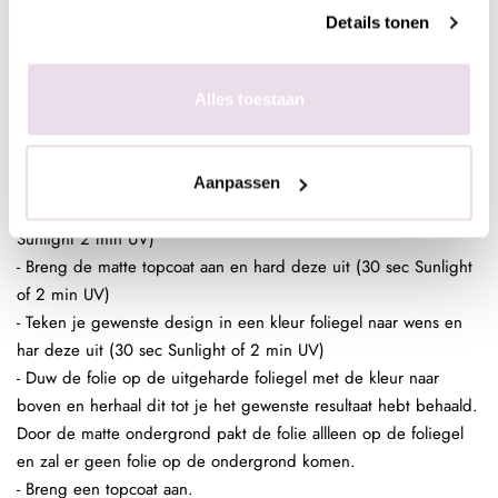
behaald. Door de sterke plaklaag van de foliegel zal de gehele
Details tonen
nagel mooi bedekt zijn. Ded gekleurde ondergrond is dan ook
geen must maar wel handig.
Alles toestaan
- Breng een topcoat aan over je design.
Nagel Folie Design:
- Bereid de (kunst)nagel voor zoals gebruikelijk
- Breng een laag Be Jeweled Gelpolish, Urban Nails Colorgel of
Aanpassen
Urban Nails Pro&Go no wipe aan en hard deze uit (30 sec
Sunlight 2 min UV)
- Breng de matte topcoat aan en hard deze uit (30 sec Sunlight
of 2 min UV)
- Teken je gewenste design in een kleur foliegel naar wens en
har deze uit (30 sec Sunlight of 2 min UV)
- Duw de folie op de uitgeharde foliegel met de kleur naar
boven en herhaal dit tot je het gewenste resultaat hebt behaald.
Door de matte ondergrond pakt de folie allleen op de foliegel
en zal er geen folie op de ondergrond komen.
- Breng een topcoat aan.