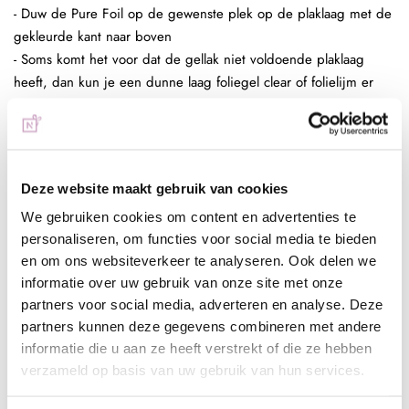
- Duw de Pure Foil op de gewenste plek op de plaklaag met de
gekleurde kant naar boven
- Soms komt het voor dat de gellak niet voldoende plaklaag
heeft, dan kun je een dunne laag foliegel clear of folielijm er
tussen zetten.
- Trek de folie weer omhoog en herhaal dit tot je het resultaat
voldoende vind
- Breng een topcoat aan over je design
Deze website maakt gebruik van cookies
Full color nagel folie:
- Bereid de (kunst)nagel voor zoals gebruikelijk
We gebruiken cookies om content en advertenties te
personaliseren, om functies voor social media te bieden
- Breng een laag Be Jeweled Gelpolish, Urban Nails Colorgel of
en om ons websiteverkeer te analyseren. Ook delen we
Urban Nails Pro&Go no wipe aan en hard deze uit (30 sec
informatie over uw gebruik van onze site met onze
Sunlight 2 min UV)
partners voor social media, adverteren en analyse. Deze
- Breng een dunne strijklaag foliegel clear aan en hard deze uit
partners kunnen deze gegevens combineren met andere
(30 sec Sunlight, 2 min UV) of folielijm en laat deze aan de
informatie die u aan ze heeft verstrekt of die ze hebben
lucht drogen tot het volledig transparant is
verzameld op basis van uw gebruik van hun services.
- Duw de folie op de gewenste plek op de plaklaag van de
foliegel of lijm en herhaal dit tot je het gewenste resultaat hebt