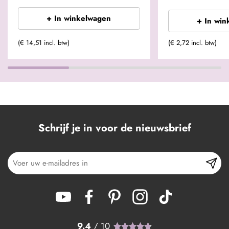
+ In winkelwagen
+ In win
(€ 14,51 incl. btw)
(€ 2,72 incl. btw)
Schrijf je in voor de nieuwsbrief
9.4
/ 10