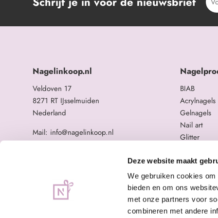
Schrijf je in voor de nieuwsbrief
Nagelinkoop.nl
Nagelpro
Veldoven 17
BIAB
8271 RT IJsselmuiden
Acrylnagels
Nederland
Gelnagels
Nail art
Mail: info@nagelinkoop.nl
Glitter
Tel: 06-11588784
Opleidingen
BTW nummer: NL863104678B01
Overige na
Deze website maakt gebru
KvK nummer: 84123672
We gebruiken cookies om c
bieden en om ons websitev
met onze partners voor so
combineren met andere inf