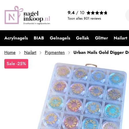
Urban Nails Gold Digger Dust
9.4
/ 10
€ 99,99
€ 74,99
Toon alles
801
reviews
Acrylnagels
BIAB
Gelnagels
Gellak
Glitter
Nailart
Home
Nailart
Pigmenten
Urban Nails Gold Digger D
Sale -25%