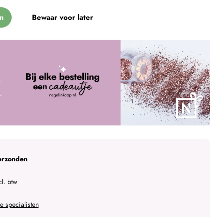
n
Bewaar voor later
erzonden
l. btw
 specialisten