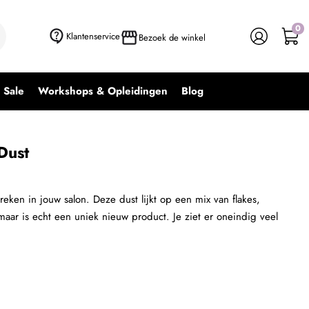
0
+ In winkelwagen
-
+
Klantenservice
Bezoek de winkel
Sale
Workshops & Opleidingen
Blog
Dust
eken in jouw salon. Deze dust lijkt op een mix van flakes,
maar is echt een uniek nieuw product. Je ziet er oneindig veel