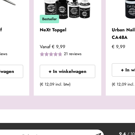
Bestseller
f
NeXt Topgel
Urban Nai
CA48A
Vanaf
€ 9,99
€ 9,99
views
21
reviews
+ In 
lwagen
+ In winkelwagen
(€ 12,09 incl. btw)
(€ 12,09 incl.
9.4
/ 10