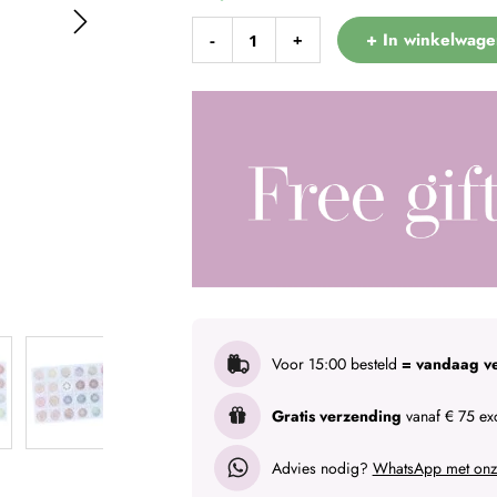
+ In winkelwage
-
+
Voor 15:00 besteld
= vandaag v
Gratis verzending
vanaf € 75 exc
Advies nodig?
WhatsApp met onze