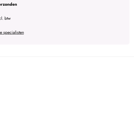
erzonden
l. btw
 specialisten