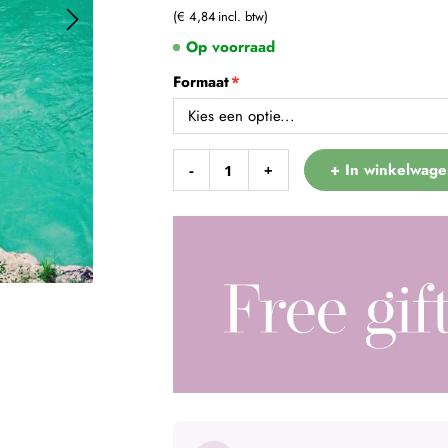
€ 4,84
Op voorraad
Formaat
+ In winkelwage
-
+