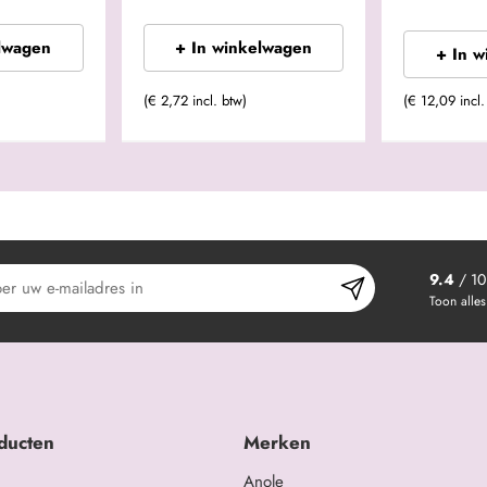
lwagen
+ In winkelwagen
+ In 
(€ 2,72 incl. btw)
(€ 12,09 incl.
9.4
/ 10
Toon alles
ducten
Merken
Anole