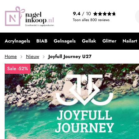
9.4
/ 10
Toon alles
800
reviews
Acrylnagels
BIAB
Gelnagels
Gellak
Glitter
Nailart
Home
Nieuw
Joyfull Journey U27
Sale -52%