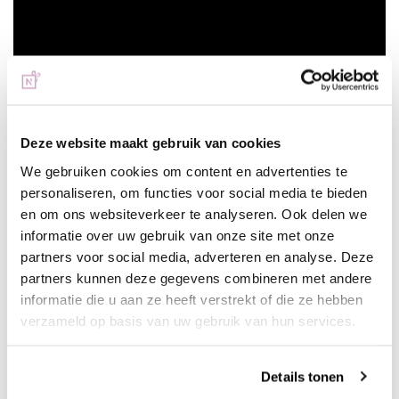
Zo maak je dit Minimalistic Nail Art
Deze website maakt gebruik van cookies
Stempel Design
We gebruiken cookies om content en advertenties te
personaliseren, om functies voor social media te bieden
Maak eerst een mooie, zachte roze ondergrond met de
en om ons websiteverkeer te analyseren. Ook delen we
Be Jeweled Gelpolish GP221. Dit is een hele mooie
informatie over uw gebruik van onze site met onze
zachte nude tint. Deze is perfect om als ondergrondje
partners voor social media, adverteren en analyse. Deze
voor dit soort designs te gebruiken en hij is ook heel erg
partners kunnen deze gegevens combineren met andere
dekkend dus dat is heel fijn.
informatie die u aan ze heeft verstrekt of die ze hebben
Let er alleen wel op dat je hem dun aanbrengt. Breng
verzameld op basis van uw gebruik van hun services.
hem nu in één laagje aan.
Hard de nagel 60 seconden uit in de LED-lamp.
Breng het tweede laagje ook dun aan, dan heb je de
Details tonen
gellak mooi dekkend. Dit is echt een prachtige kleur