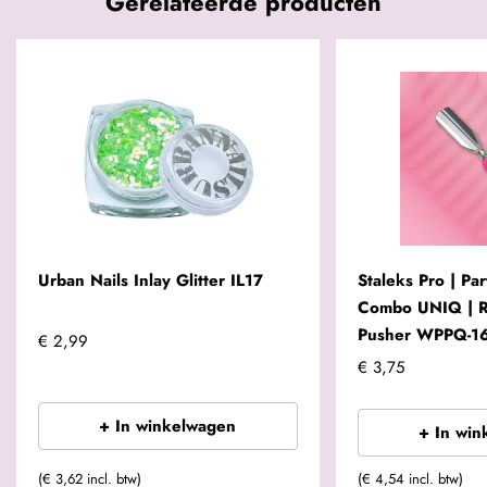
Gerelateerde producten
Urban Nails Inlay Glitter IL17
Staleks Pro | Par
Combo UNIQ | 
Pusher WPPQ-1
€ 2,99
€ 3,75
+ In winkelwagen
+ In win
(€ 3,62 incl. btw)
(€ 4,54 incl. btw)