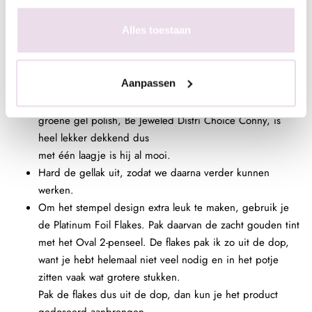
die we heel veel gebruiken.
Alles toestaan
Hard de tweede laag gel polish ook weer 60 seconden
uit in de LED-lamp.
Nadat de nagel is uitgehard, breng je een een vlakje
Aanpassen
groene gellak aan. Doe dit heel
abstract en nonchalant en werk niet te precies. Deze
groene gel polish, Be Jeweled Distri Choice Conny, is
heel lekker dekkend dus
met één laagje is hij al mooi.
Hard de gellak uit, zodat we daarna verder kunnen
werken.
Om het stempel design extra leuk te maken, gebruik je
de Platinum Foil Flakes. Pak daarvan de zacht gouden tint
met het Oval 2-penseel. De flakes pak ik zo uit de dop,
want je hebt helemaal niet veel nodig en in het potje
zitten vaak wat grotere stukken.
Pak de flakes dus uit de dop, dan kun je het product
gedoseerd aanbrengen.