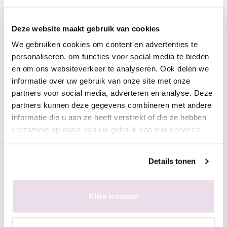
- Plaats de stempelaar op de nagel
- Hard de gel uit, 60 sec in de sunlight of 2 min in de UV lamp
Deze website maakt gebruik van cookies
- Breng een topcoat aan naar wens en hard deze uit,
bijvoorbeeld de Next Topgel
We gebruiken cookies om content en advertenties te
personaliseren, om functies voor social media te bieden
en om ons websiteverkeer te analyseren. Ook delen we
Ingepoetst met pigmenten
informatie over uw gebruik van onze site met onze
- Maak een ondergrond in kleur naar wens
partners voor social media, adverteren en analyse. Deze
- Breng de matte topgel aan en hard deze uit, 60 sec in de
partners kunnen deze gegevens combineren met andere
sunlight of 2 min in de UV lamp
informatie die u aan ze heeft verstrekt of die ze hebben
- Breng de stempelgel aan op de stempelplaat
verzameld op basis van uw gebruik van hun services.
- Schraap met de schraper de overtollige hoeveelheid gel van
de plaat
Details tonen
- Duw de stempelaar op de stempelplaat
- Plaats de stempelaar op de nagel
- Hard de gel uit, 60 sec in de sunlight of 2 min in de UV lamp
Alles toestaan
- Poets het gewenste pigment met de fluffy brush in de plaklaag
van de stempelgel