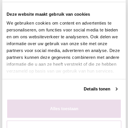
- Duw de stempelaar op de stempelplaat
- Plaats de stempelaar op de nagel
Deze website maakt gebruik van cookies
- Hard de gel uit, 60 sec in de sunlight of 2 min in de UV lamp
- Breng een topcoat aan naar wens en hard deze uit,
We gebruiken cookies om content en advertenties te
bijvoorbeeld de Next Topgel
personaliseren, om functies voor social media te bieden
en om ons websiteverkeer te analyseren. Ook delen we
Ingepoetst met pigmenten
informatie over uw gebruik van onze site met onze
partners voor social media, adverteren en analyse. Deze
- Maak een ondergrond in kleur naar wens
partners kunnen deze gegevens combineren met andere
- Breng de matte topgel aan en hard deze uit, 60 sec in de
informatie die u aan ze heeft verstrekt of die ze hebben
sunlight of 2 min in de UV lamp
verzameld op basis van uw gebruik van hun services.
- Breng de stempelgel aan op de stempelplaat
- Schraap met de schraper de overtollige hoeveelheid gel van
de plaat
Details tonen
- Duw de stempelaar op de stempelplaat
- Plaats de stempelaar op de nagel
- Hard de gel uit, 60 sec in de sunlight of 2 min in de UV lamp
Alles toestaan
- Poets het gewenste pigment met de fluffy brush in de plaklaag
van de stempelgel