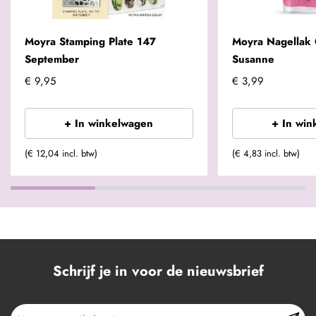
Moyra Stamping Plate 147
Moyra Nagellak 
September
Susanne
€ 9,95
€ 3,99
+ In winkelwagen
+ In win
(€ 12,04 incl. btw)
(€ 4,83 incl. btw)
Schrijf je in voor de nieuwsbrief