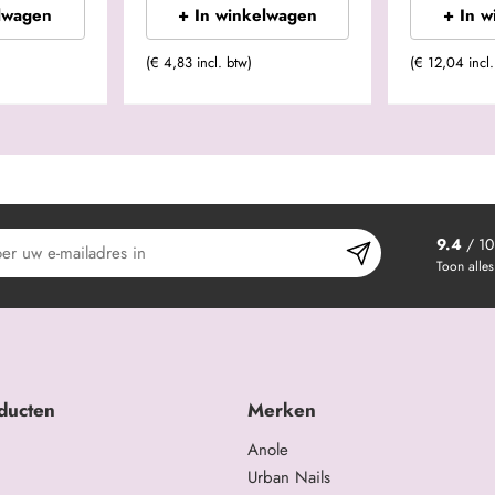
lwagen
+ In winkelwagen
+ In 
(€ 4,83 incl. btw)
(€ 12,04 incl.
9.4
/ 10
Toon alles
ducten
Merken
Anole
Urban Nails