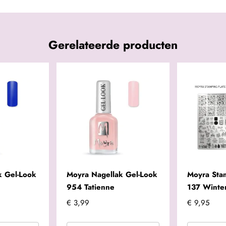
Gerelateerde producten
k Gel-Look
Moyra Nagellak Gel-Look
Moyra Sta
954 Tatienne
137 Winter
€ 3,99
€ 9,95