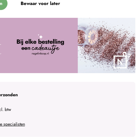
n
Bewaar voor later
erzonden
l. btw
 specialisten