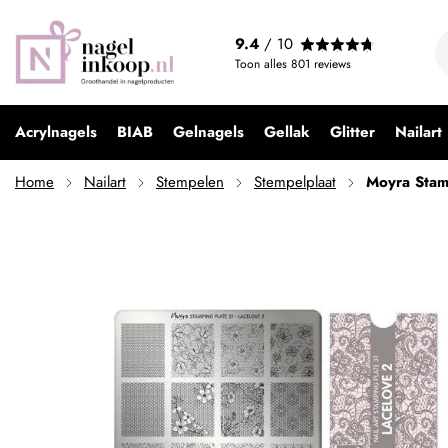
Moyra Stamping Plate 31 Lace Love 2
9.4
/ 10
€ 9,95
Toon alles
801
reviews
Acrylnagels
BIAB
Gelnagels
Gellak
Glitter
Nailart
Home
Nailart
Stempelen
Stempelplaat
Moyra Stam