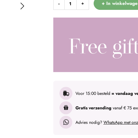
+ In winkelwage
-
+
Voor 15:00 besteld
= vandaag v
Gratis verzending
vanaf € 75 exc
Advies nodig?
WhatsApp met onze