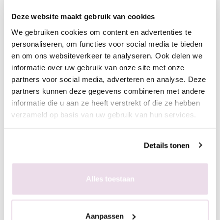
- Hard de gel uit, 60 sec in de sunlight of 2 min in de UV lamp
Deze website maakt gebruik van cookies
- Breng een topcoat aan naar wens en hard deze uit,
We gebruiken cookies om content en advertenties te
bijvoorbeeld de Next Topgel
personaliseren, om functies voor social media te bieden
en om ons websiteverkeer te analyseren. Ook delen we
Ingepoetst met pigmenten
informatie over uw gebruik van onze site met onze
- Maak een ondergrond in kleur naar wens
partners voor social media, adverteren en analyse. Deze
- Breng de matte topgel aan en hard deze uit, 60 sec in de
partners kunnen deze gegevens combineren met andere
sunlight of 2 min in de UV lamp
informatie die u aan ze heeft verstrekt of die ze hebben
- Breng de stempelgel aan op de stempelplaat
verzameld op basis van uw gebruik van hun services.
- Schraap met de schraper de overtollige hoeveelheid gel van
de plaat
Details tonen
- Duw de stempelaar op de stempelplaat
- Plaats de stempelaar op de nagel
- Hard de gel uit, 60 sec in de sunlight of 2 min in de UV lamp
Alles toestaan
- Poets het gewenste pigment met de fluffy brush in de plaklaag
van de stempelgel
- Fixeer 10 sec in de lamp
Aanpassen