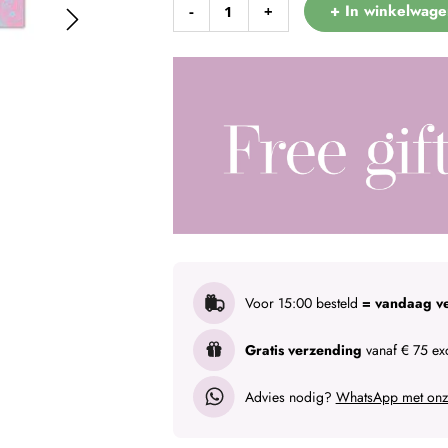
+ In winkelwage
-
+
Voor 15:00 besteld
= vandaag v
Gratis verzending
vanaf € 75 exc
Advies nodig?
WhatsApp met onze