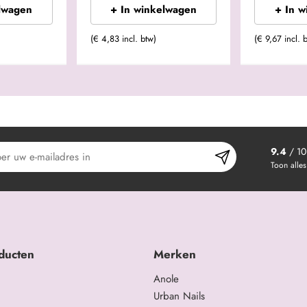
lwagen
+ In winkelwagen
+ In 
(€ 4,83 incl. btw)
(€ 9,67 incl. 
9.4
/ 10
Toon alles
ducten
Merken
Anole
Urban Nails