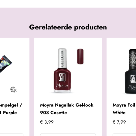
Gerelateerde producten
empelgel /
Moyra Nagellak Gel-look
Moyra Foil
1 Purple
908 Cosette
White
€ 3,99
€ 7,99