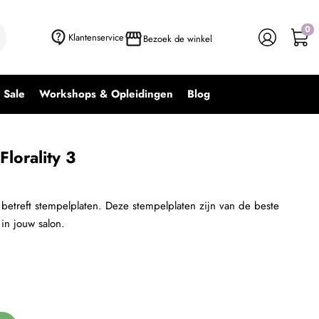
0
+ In winkelwagen
-
+
Klantenservice
Bezoek de winkel
Sale
Workshops & Opleidingen
Blog
lorality 3
betreft stempelplaten. Deze stempelplaten zijn van de beste
 in jouw salon.