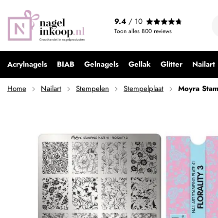
Moyra Stamping Plate 41 Florality 3
9.4
/ 10
€ 9,95
Toon alles
800
reviews
Acrylnagels
BIAB
Gelnagels
Gellak
Glitter
Nailart
Home
Nailart
Stempelen
Stempelplaat
Moyra Stamp