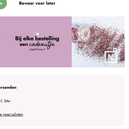
n
Bewaar voor later
erzonden
l. btw
 specialisten