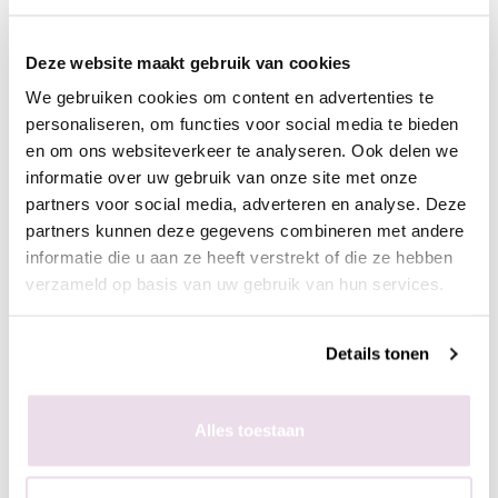
- Plaats de stempelaar op de nagel
- Hard de gel uit, 60 sec in de sunlight of 2 min in de UV lamp
Deze website maakt gebruik van cookies
- Breng een topcoat aan naar wens en hard deze uit,
bijvoorbeeld de Next Topgel
We gebruiken cookies om content en advertenties te
personaliseren, om functies voor social media te bieden
en om ons websiteverkeer te analyseren. Ook delen we
Ingepoetst met pigmenten
informatie over uw gebruik van onze site met onze
- Maak een ondergrond in kleur naar wens
partners voor social media, adverteren en analyse. Deze
- Breng de matte topgel aan en hard deze uit, 60 sec in de
partners kunnen deze gegevens combineren met andere
sunlight of 2 min in de UV lamp
informatie die u aan ze heeft verstrekt of die ze hebben
- Breng de stempelgel aan op de stempelplaat
verzameld op basis van uw gebruik van hun services.
- Schraap met de schraper de overtollige hoeveelheid gel van
de plaat
Details tonen
- Duw de stempelaar op de stempelplaat
- Plaats de stempelaar op de nagel
- Hard de gel uit, 60 sec in de sunlight of 2 min in de UV lamp
Alles toestaan
- Poets het gewenste pigment met de fluffy brush in de plaklaag
van de stempelgel