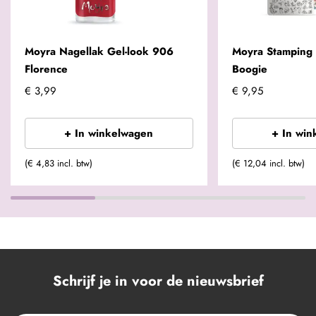
Moyra Nagellak Gel-look 906
Moyra Stamping 
Florence
Boogie
€ 3,99
€ 9,95
+ In winkelwagen
+ In win
(€ 4,83 incl. btw)
(€ 12,04 incl. btw)
Schrijf je in voor de nieuwsbrief