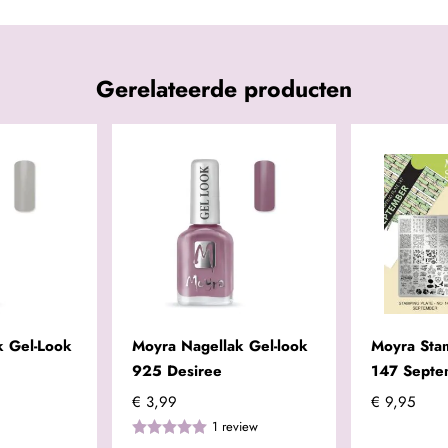
Gerelateerde producten
k Gel-Look
Moyra Nagellak Gel-look
Moyra Sta
925 Desiree
147 Septe
€ 3,99
€ 9,95
1
review