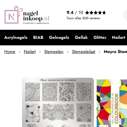
Moyra Stamping Plate 48 Colourbook
9.4
/ 10
€ 9,95
Toon alles
800
reviews
Acrylnagels
BIAB
Gelnagels
Gellak
Glitter
Nailart
Home
Nailart
Stempelen
Stempelplaat
Moyra Stam