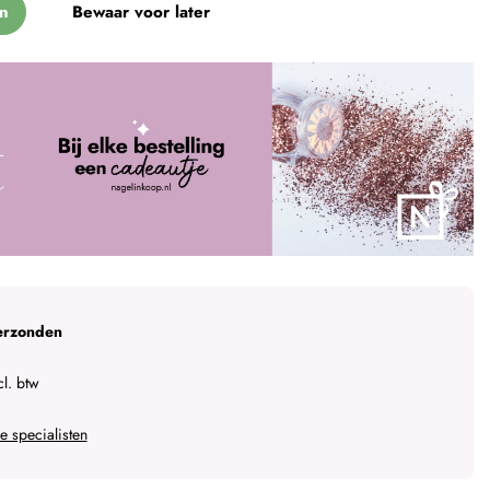
n
Bewaar voor later
erzonden
l. btw
 specialisten