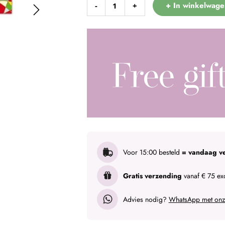
+ In winkelwage
-
+
Voor 15:00 besteld
= vandaag v
Gratis verzending
vanaf € 75 exc
Advies nodig?
WhatsApp met onze