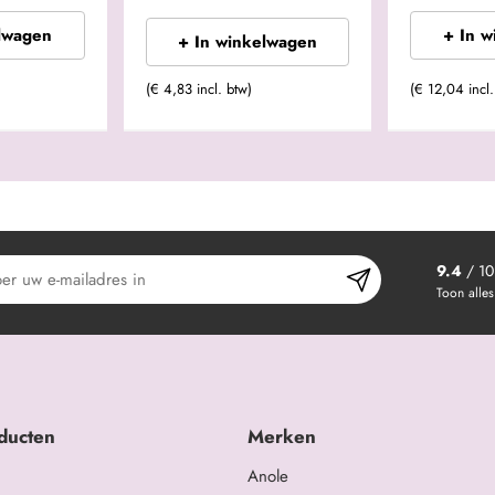
lwagen
+ In 
+ In winkelwagen
(€ 4,83 incl. btw)
(€ 12,04 incl.
9.4
/ 10
Toon alles
ducten
Merken
Anole