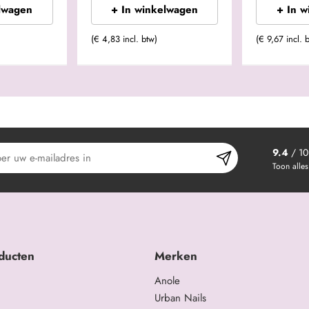
lwagen
+ In winkelwagen
+ In 
(€ 4,83 incl. btw)
(€ 9,67 incl. 
9.4
/ 10
Toon alles
ducten
Merken
Anole
Urban Nails