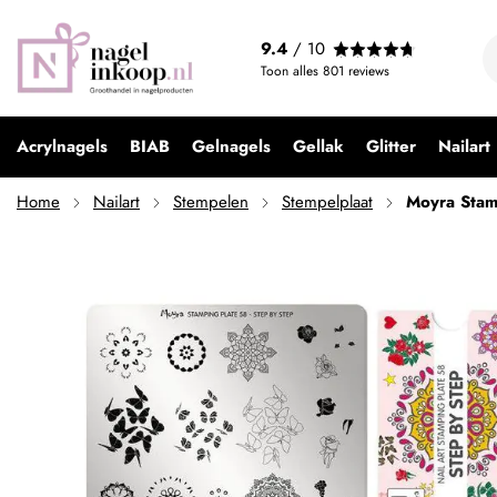
Moyra Stamping Plate 58 Step By Step
9.4
/ 10
€ 9,95
Toon alles
801
reviews
Acrylnagels
BIAB
Gelnagels
Gellak
Glitter
Nailart
Home
Nailart
Stempelen
Stempelplaat
Moyra Stam