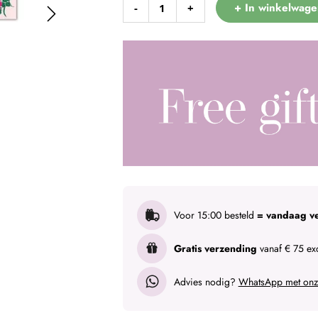
+ In winkelwage
-
+
Voor 15:00 besteld
= vandaag v
Gratis verzending
vanaf € 75 exc
Advies nodig?
WhatsApp met onze