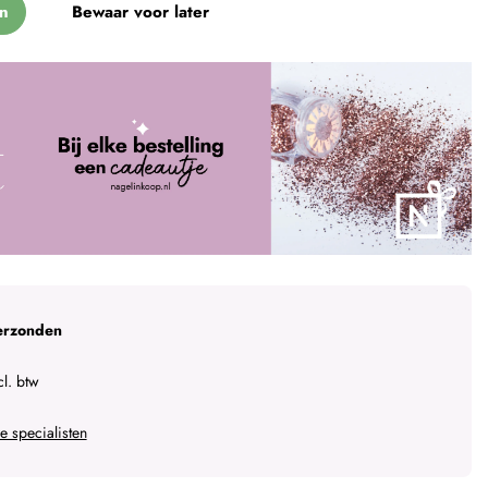
n
Bewaar voor later
erzonden
l. btw
 specialisten