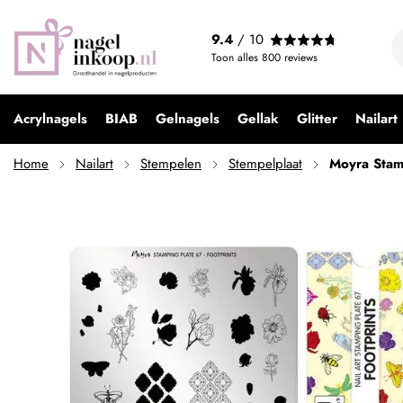
Moyra Stamping Plate 67 Footprints
9.4
/ 10
€ 9,95
Toon alles
800
reviews
Acrylnagels
BIAB
Gelnagels
Gellak
Glitter
Nailart
Home
Nailart
Stempelen
Stempelplaat
Moyra Stam