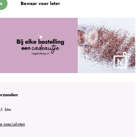
n
Bewaar voor later
erzonden
l. btw
 specialisten