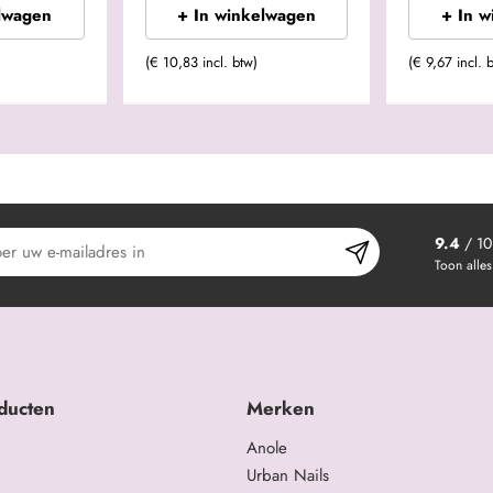
lwagen
+ In winkelwagen
+ In 
(€ 10,83 incl. btw)
(€ 9,67 incl. 
9.4
/ 10
Toon alles
ducten
Merken
Anole
Urban Nails