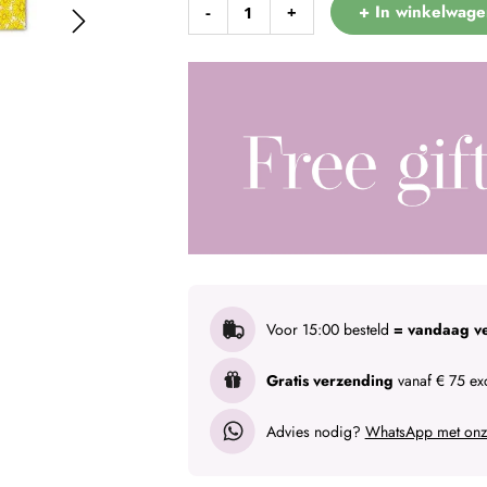
+ In winkelwage
-
+
Voor 15:00 besteld
= vandaag v
Gratis verzending
vanaf € 75 exc
Advies nodig?
WhatsApp met onze