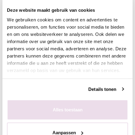
- Hard de gel uit, 60 sec in de sunlight of 2 min in de UV lamp
Deze website maakt gebruik van cookies
- Breng een topcoat aan naar wens en hard deze uit,
We gebruiken cookies om content en advertenties te
bijvoorbeeld de Next Topgel
personaliseren, om functies voor social media te bieden
en om ons websiteverkeer te analyseren. Ook delen we
Ingepoetst met pigmenten
informatie over uw gebruik van onze site met onze
- Maak een ondergrond in kleur naar wens
partners voor social media, adverteren en analyse. Deze
- Breng de matte topgel aan en hard deze uit, 60 sec in de
partners kunnen deze gegevens combineren met andere
sunlight of 2 min in de UV lamp
informatie die u aan ze heeft verstrekt of die ze hebben
- Breng de stempelgel aan op de stempelplaat
verzameld op basis van uw gebruik van hun services.
- Schraap met de schraper de overtollige hoeveelheid gel van
de plaat
Details tonen
- Duw de stempelaar op de stempelplaat
- Plaats de stempelaar op de nagel
- Hard de gel uit, 60 sec in de sunlight of 2 min in de UV lamp
Alles toestaan
- Poets het gewenste pigment met de fluffy brush in de plaklaag
van de stempelgel
- Fixeer 10 sec in de lamp
Aanpassen