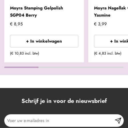
Moyra Stamping Gelpolish
Moyra Nagellak 
SGP04 Berry
Yasmine
€ 8,95
€ 3,99
+ In winkelwagen
+ In win
(€ 10,83 incl. btw)
(€ 4,83 incl. btw)
Schrijf je in voor de nieuwsbrief