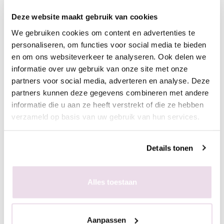
- Hard de gel uit, 60 sec in de sunlight of 2 min in de UV lamp
Deze website maakt gebruik van cookies
- Breng een topcoat aan naar wens en hard deze uit,
We gebruiken cookies om content en advertenties te
bijvoorbeeld de Next Topgel
personaliseren, om functies voor social media te bieden
en om ons websiteverkeer te analyseren. Ook delen we
Ingepoetst met pigmenten
informatie over uw gebruik van onze site met onze
- Maak een ondergrond in kleur naar wens
partners voor social media, adverteren en analyse. Deze
- Breng de matte topgel aan en hard deze uit, 60 sec in de
partners kunnen deze gegevens combineren met andere
sunlight of 2 min in de UV lamp
informatie die u aan ze heeft verstrekt of die ze hebben
- Breng de stempelgel aan op de stempelplaat
verzameld op basis van uw gebruik van hun services.
- Schraap met de schraper de overtollige hoeveelheid gel van
de plaat
Details tonen
- Duw de stempelaar op de stempelplaat
- Plaats de stempelaar op de nagel
- Hard de gel uit, 60 sec in de sunlight of 2 min in de UV lamp
Alles toestaan
- Poets het gewenste pigment met de fluffy brush in de plaklaag
van de stempelgel
- Fixeer 10 sec in de lamp
Aanpassen