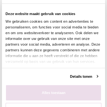
Omschrijving
Deze website maakt gebruik van cookies
Moyra Stamping Polish SP23 Grey
We gebruiken cookies om content en advertenties te
De Stamping Polish SP23 Grey van Moyra is van de beste
personaliseren, om functies voor social media te bieden
kwaliteit en geschikt voor leuke nailart op zowel de natuurlijke
en om ons websiteverkeer te analyseren. Ook delen we
als de kunstnagel. Deze stempellak is hoog gepigmenteerd
informatie over uw gebruik van onze site met onze
waardoor zelfs de fijnste prints heel strak op de nagel komen.
partners voor social media, adverteren en analyse. Deze
partners kunnen deze gegevens combineren met andere
Werkwijze:
informatie die u aan ze heeft verstrekt of die ze hebben
- Maak een ondergrond in kleur naar wens
verzameld op basis van uw gebruik van hun services.
- Breng een streep stempellak aan op de stempelplaat
- Schraap met de schraper de overtollige hoeveelheid lak van
Details tonen
de plaat
- Duw de stempelaar op de stempelplaat
- Plaats de stempelaar op de nagel
Alles toestaan
- Breng een topcoat aan naar wens en hard deze uit,
bijvoorbeeld de Next Topgel