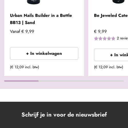
Urban Nails Builder in a Bottle
Be Jeweled Cat
BB13 | Sand
Vanaf
€ 9,99
€ 9,99
2
revi
+ In winkelwagen
+ In win
(€ 12,09 incl. btw)
(€ 12,09 incl. btw)
Schrijf je in voor de nieuwsbrief