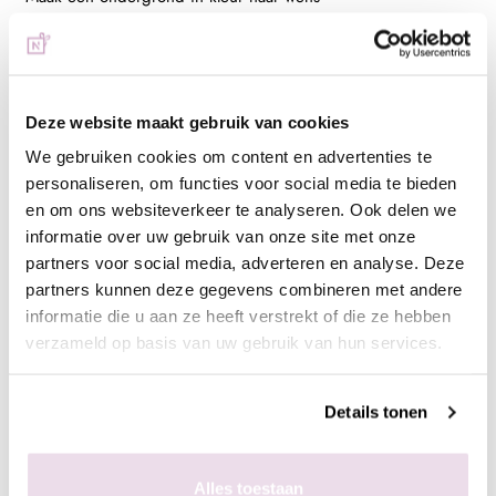
- Breng de stempelgel aan op de stempelplaat
- Schraap met de schraper de overtollige hoeveelheid gel van
de plaat
- Duw de stempelaar op de stempelplaat
Deze website maakt gebruik van cookies
- Plaats de stempelaar op de nagel
We gebruiken cookies om content en advertenties te
- Hard de gel uit, 60 sec in de sunlight of 2 min in de UV lamp
personaliseren, om functies voor social media te bieden
- Breng een topcoat aan naar wens en hard deze uit,
en om ons websiteverkeer te analyseren. Ook delen we
bijvoorbeeld de Next Topgel
informatie over uw gebruik van onze site met onze
partners voor social media, adverteren en analyse. Deze
Ingepoetst met pigmenten
partners kunnen deze gegevens combineren met andere
- Maak een ondergrond in kleur naar wens
informatie die u aan ze heeft verstrekt of die ze hebben
- Breng de matte topgel aan en hard deze uit, 60 sec in de
verzameld op basis van uw gebruik van hun services.
sunlight of 2 min in de UV lamp
- Breng de stempelgel aan op de stempelplaat
Details tonen
- Schraap met de schraper de overtollige hoeveelheid gel van
de plaat
- Duw de stempelaar op de stempelplaat
Alles toestaan