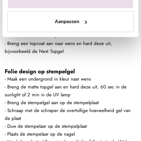
- Plaats de stempelaar op de nagel
- Hard de gel uit, 60 sec in de sunlight of 2 min in de UV lamp
- Poets het gewenste pigment met de fluffy brush in de plaklaag
Aanpassen
van de stempelgel
- Fixeer 10 sec in de lamp
- Breng een topcoat aan naar wens en hard deze uit,
bijvoorbeeld de Next Topgel
Folie design op stempelgel
- Maak een ondergrond in kleur naar wens
- Breng de matte topgel aan en hard deze uit, 60 sec in de
sunlight of 2 min in de UV lamp
- Breng de stempelgel aan op de stempelplaat
- Schraap met de schraper de overtollige hoeveelheid gel van
de plaat
- Duw de stempelaar op de stempelplaat
- Plaats de stempelaar op de nagel