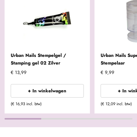
Urban Nails Stempelgel /
Urban Nails Supe
Stamping gel 02 Zilver
Stempelaar
€ 13,99
€ 9,99
+ In winkelwagen
+ In win
(€ 16,93 incl. btw)
(€ 12,09 incl. btw)