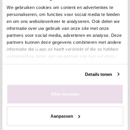
Omschrijving
We gebruiken cookies om content en advertenties te
personaliseren, om functies voor social media te bieden
Moyra Nagellak Gel look 1007 Marthy
en om ons websiteverkeer te analyseren. Ook delen we
Deze prachtige nagellak in de roze kleur heeft de look van gel.
informatie over uw gebruik van onze site met onze
De nagellak is heel mooi egaal en trekt geen strepen.
partners voor social media, adverteren en analyse. Deze
partners kunnen deze gegevens combineren met andere
Voordelen van de Moyra nagellak met gel look:
informatie die u aan ze heeft verstrekt of die ze hebben
verzameld op basis van uw gebruik van hun services.
Snel drogend
Dekkend
Perfect levelend
Details tonen
Lang houdend
Mooie, trendy kleuren
Alles toestaan
Specificaties
Aanpassen
Gerelateerde pagina's