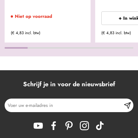
Niet op voorraad
+ In win
(€ 4,83 incl. btw)
(€ 4,83 incl. btw)
Schrijf je in voor de nieuwsbrief