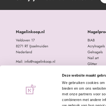
Nagelinkoop.nl
Nagelpro
Veldoven 17
BIAB
8271 RT IJsselmuiden
Acrylnagels
Nederland
Gelnagels
Nail art
Mail: info@nagelinkoop.nl
Glitter
Tel: 06-11588784
Opleidingen
BTW nummer: NL863104678B01
Overige na
Deze website maakt gebru
KvK nummer: 84123672
We gebruiken cookies om c
bieden en om ons websitev
met onze partners voor so
combineren met andere inf
uw gebruik van hun servic