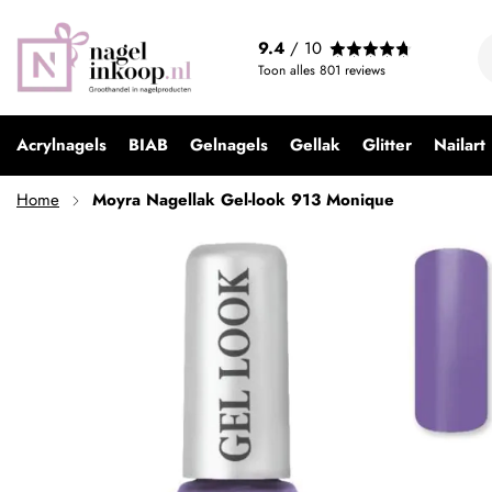
Moyra Nagellak Gel-look 913 Monique
9.4
/ 10
€ 3,99
Toon alles
801
reviews
Acrylnagels
BIAB
Gelnagels
Gellak
Glitter
Nailart
Home
Moyra Nagellak Gel-look 913 Monique