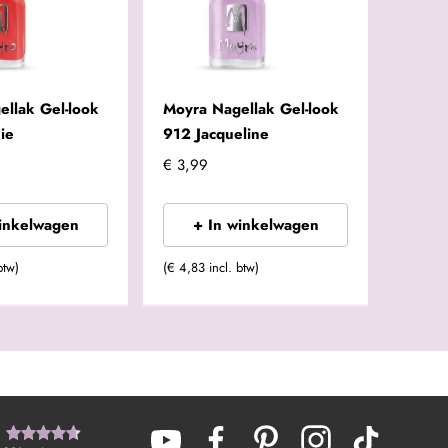
llak Gel-look
Moyra Nagellak Gel-look
ie
912 Jacqueline
€ 3,99
winkelwagen
+ In winkelwagen
btw)
(€ 4,83 incl. btw)