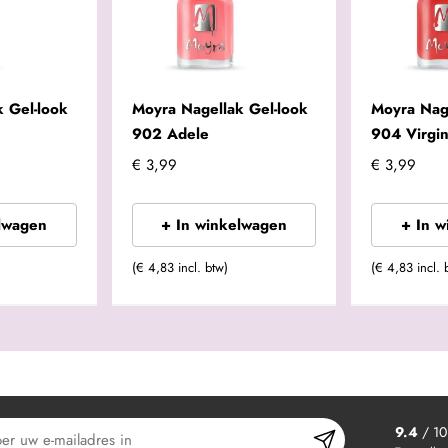
 Gel-look
Moyra Nagellak Gel-look
Moyra Nage
902 Adele
904 Virgin
€ 3,99
€ 3,99
lwagen
+ In winkelwagen
+ In 
(€ 4,83 incl. btw)
(€ 4,83 incl. 
9.4
/ 10