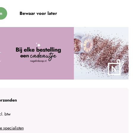
n
Bewaar voor later
erzonden
l. btw
 specialisten