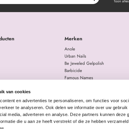
Toon alles
ducten
Merken
Anole
Urban Nails
Be Jeweled Gelpolish
Barbicide
Famous Names
 en trainingen
Moyra
gelproducten
Swarovski
ik van cookies
Staleks Pro
ontent en advertenties te personaliseren, om functies voor soci
erkeer te analyseren. Ook delen we informatie over uw gebruik 
cial media, adverteren en analyse. Deze partners kunnen deze
ormatie die u aan ze heeft verstrekt of die ze hebben verzameld
es.