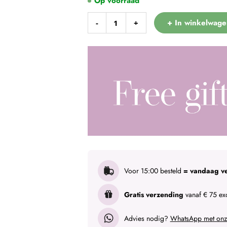
Op voorraad
+ In winkelwage
-
+
Voor 15:00 besteld
= vandaag v
Gratis verzending
vanaf € 75 exc
Advies nodig?
WhatsApp met onze