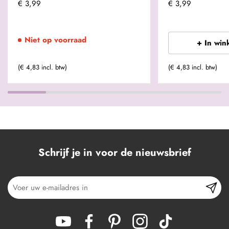
€ 3,99
€ 3,99
Niet op voorraad
+ In win
(€ 4,83 incl. btw)
(€ 4,83 incl. btw)
Schrijf je in voor de nieuwsbrief