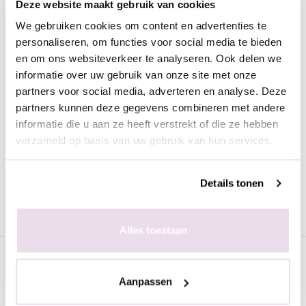
Deze website maakt gebruik van cookies
Omschrijving
We gebruiken cookies om content en advertenties te
Moyra Nagellak Gel look 926 Odette
personaliseren, om functies voor social media te bieden
en om ons websiteverkeer te analyseren. Ook delen we
Deze prachtige nagellak in de verzadigde rode kleur heeft de
informatie over uw gebruik van onze site met onze
look van gel. De nagellak is heel mooi egaal en trekt geen
partners voor social media, adverteren en analyse. Deze
strepen.
partners kunnen deze gegevens combineren met andere
Voordelen van de Moyra nagellak met gel look:
informatie die u aan ze heeft verstrekt of die ze hebben
verzameld op basis van uw gebruik van hun services.
Snel drogend
Dekkend
Details tonen
Perfect levelend
Lang houdend
Mooie, trendy kleuren
Alles toestaan
Specificaties
Aanpassen
Gerelateerde pagina's