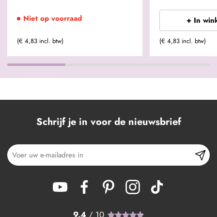
Niet op voorraad
+ In win
(€ 4,83 incl. btw)
(€ 4,83 incl. btw)
Schrijf je in voor de nieuwsbrief
9.4
/ 10