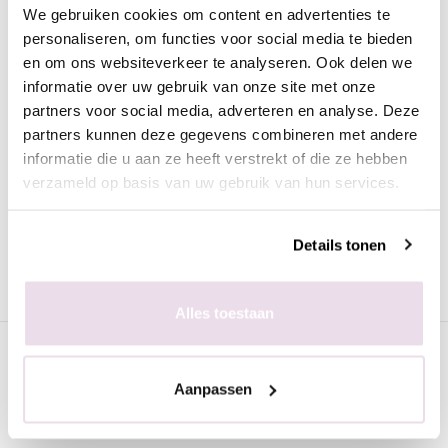
We gebruiken cookies om content en advertenties te
Omschrijving
personaliseren, om functies voor social media te bieden
Moyra Nagellak Gel look 956 Rosalie
en om ons websiteverkeer te analyseren. Ook delen we
informatie over uw gebruik van onze site met onze
Deze prachtige nagellak in de licht roze kleur heeft de look van
partners voor social media, adverteren en analyse. Deze
gel. De nagellak is heel mooi egaal en trekt geen strepen.
partners kunnen deze gegevens combineren met andere
Voordelen van de Moyra nagellak met gel look:
informatie die u aan ze heeft verstrekt of die ze hebben
verzameld op basis van uw gebruik van hun services.
Snel drogend
Dekkend
Perfect levelend
Details tonen
Lang houdend
Mooie, trendy kleuren
Alles toestaan
Specificaties
Aanpassen
Gerelateerde pagina's