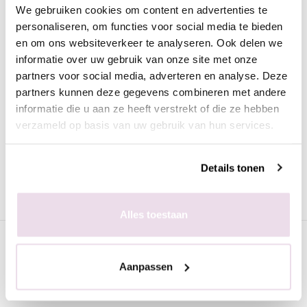
We gebruiken cookies om content en advertenties te
Omschrijving
personaliseren, om functies voor social media te bieden
Moyra Nagellak Gel look 979 Lune
en om ons websiteverkeer te analyseren. Ook delen we
informatie over uw gebruik van onze site met onze
Deze prachtige nagellak in de donker grijze kleur heeft de look
partners voor social media, adverteren en analyse. Deze
van gel. De nagellak is heel mooi egaal en trekt geen strepen.
partners kunnen deze gegevens combineren met andere
Voordelen van de Moyra nagellak met gel look:
informatie die u aan ze heeft verstrekt of die ze hebben
verzameld op basis van uw gebruik van hun services.
Snel drogend
Dekkend
Perfect levelend
Details tonen
Lang houdend
Mooie, trendy kleuren
Alles toestaan
Specificaties
Aanpassen
Gerelateerde pagina's