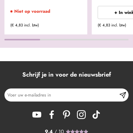
Niet op voorraad
+ In win
(€ 4,83 incl. btw)
(€ 4,83 incl. btw)
Schrijf je in voor de nieuwsbrief
9.4
/ 10