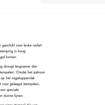
 geschikt voor leuke nailart
 stamping is hoog
nagel komen.
ing droogt langzamer dan
t stempelen. Omdat het patroon
k op het nageloppervlak
kt voor gelaagd stempelen,
voor speciale
r dunne lijnen.