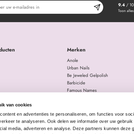
9.4
/ 10
Toon alles
ducten
Merken
Anole
Urban Nails
Be Jeweled Gelpolish
Barbicide
Famous Names
 en trainingen
Moyra
gelproducten
Swarovski
ik van cookies
Staleks Pro
ontent en advertenties te personaliseren, om functies voor soci
erkeer te analyseren. Ook delen we informatie over uw gebruik 
cial media, adverteren en analyse. Deze partners kunnen deze