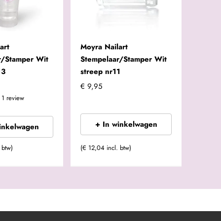
art
Moyra Nailart
Moyra 
r/Stamper Wit
Stempelaar/Stamper Wit
13
streep nr11
€ 7,99
€ 9,95
1
review
+
+ In winkelwagen
winkelwagen
 btw)
(€ 12,04 incl. btw)
(€ 9,67 