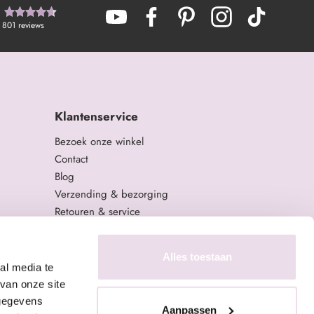
801
reviews
Klantenservice
Bezoek onze winkel
Contact
Blog
Verzending & bezorging
Retouren & service
Algemene Voorwaarden
Privacy Policy
Alles toestaan
al media te
van onze site
 gegevens
Aanpassen