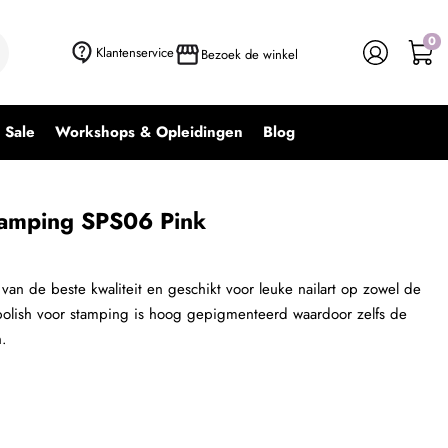
0
+ In winkelwagen
-
+
Klantenservice
Bezoek de winkel
Sale
Workshops & Opleidingen
Blog
tamping SPS06 Pink
van de beste kwaliteit en geschikt voor leuke nailart op zowel de
 polish voor stamping is hoog gepigmenteerd waardoor zelfs de
n.