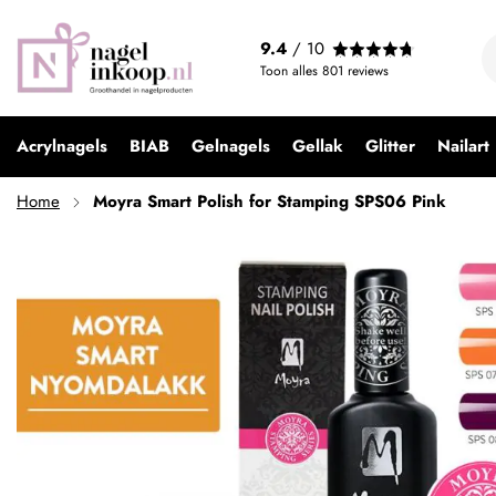
Moyra Smart Polish for Stamping SPS06 Pink
9.4
/ 10
€ 4,99
Toon alles
801
reviews
Acrylnagels
BIAB
Gelnagels
Gellak
Glitter
Nailart
Home
Moyra Smart Polish for Stamping SPS06 Pink