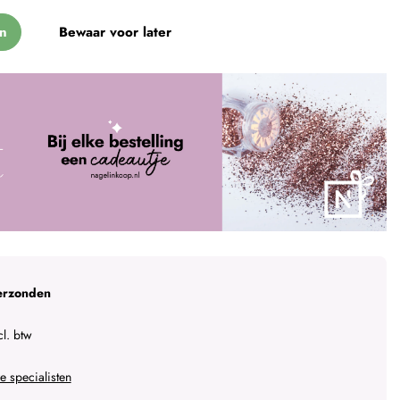
n
Bewaar voor later
erzonden
l. btw
 specialisten