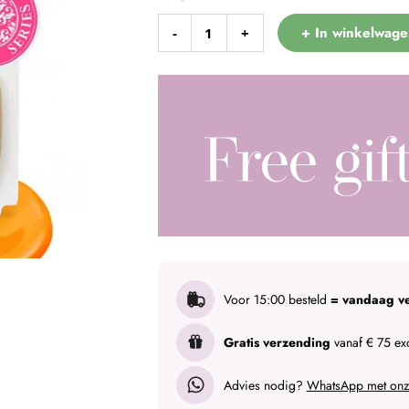
+ In winkelwage
-
+
Voor 15:00 besteld
= vandaag v
Gratis verzending
vanaf € 75 exc
Advies nodig?
WhatsApp met onze