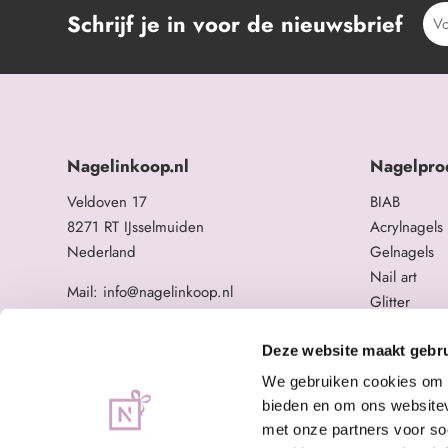
Schrijf je in voor de nieuwsbrief
Nagelinkoop.nl
Nagelpro
Veldoven 17
BIAB
8271 RT IJsselmuiden
Acrylnagels
Nederland
Gelnagels
Nail art
Mail: info@nagelinkoop.nl
Glitter
Tel: 06-11588784
Opleidingen
BTW nummer: NL863104678B01
Overige na
Deze website maakt gebru
KvK nummer: 84123672
We gebruiken cookies om c
bieden en om ons websitev
met onze partners voor so