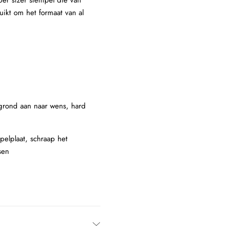
per sizer stempel die van
ikt om het formaat van al
rgrond aan naar wens, hard
pelplaat, schraap het
sen