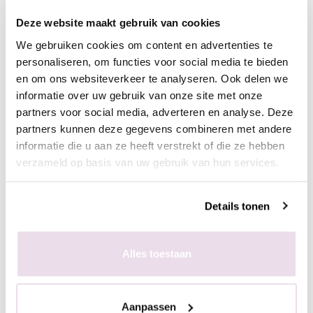
- Breng een topcoat aan naar wens en hard deze uit,
Deze website maakt gebruik van cookies
bijvoorbeeld de Next Topgel
We gebruiken cookies om content en advertenties te
personaliseren, om functies voor social media te bieden
Ingepoetst met pigmenten
en om ons websiteverkeer te analyseren. Ook delen we
- Maak een ondergrond in kleur naar wens
informatie over uw gebruik van onze site met onze
- Breng de matte topgel aan en hard deze uit, 60 sec in de
partners voor social media, adverteren en analyse. Deze
sunlight of 2 min in de UV lamp
partners kunnen deze gegevens combineren met andere
- Breng de stempelgel aan op de stempelplaat
informatie die u aan ze heeft verstrekt of die ze hebben
- Schraap met de schraper de overtollige hoeveelheid gel van
verzameld op basis van uw gebruik van hun services.
de plaat
- Duw de stempelaar op de stempelplaat
Details tonen
- Plaats de stempelaar op de nagel
- Hard de gel uit, 60 sec in de sunlight of 2 min in de UV lamp
- Poets het gewenste pigment met de fluffy brush in de plaklaag
Alles toestaan
van de stempelgel
- Fixeer 10 sec in de lamp
- Breng een topcoat aan naar wens en hard deze uit,
Aanpassen