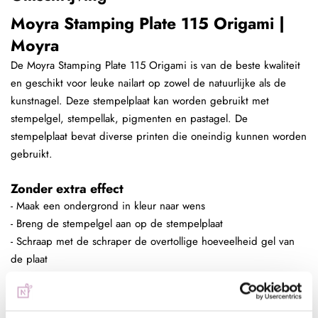
Moyra Stamping Plate 115 Origami |
Moyra
De Moyra Stamping Plate 115 Origami is van de beste kwaliteit
en geschikt voor leuke nailart op zowel de natuurlijke als de
kunstnagel. Deze stempelplaat kan worden gebruikt met
stempelgel, stempellak, pigmenten en pastagel. De
stempelplaat bevat diverse printen die oneindig kunnen worden
gebruikt.
Zonder extra effect
- Maak een ondergrond in kleur naar wens
- Breng de stempelgel aan op de stempelplaat
- Schraap met de schraper de overtollige hoeveelheid gel van
de plaat
- Duw de stempelaar op de stempelplaat
- Plaats de stempelaar op de nagel
- Hard de gel uit, 60 sec in de sunlight of 2 min in de UV lamp