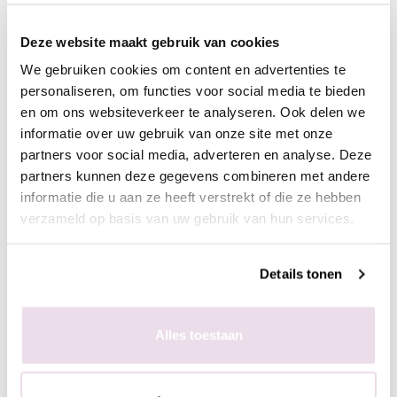
- Hard de gel uit, 60 sec in de sunlight of 2 min in de UV lamp
- Breng een topcoat aan naar wens en hard deze uit,
Deze website maakt gebruik van cookies
bijvoorbeeld de Next Topgel
We gebruiken cookies om content en advertenties te
personaliseren, om functies voor social media te bieden
en om ons websiteverkeer te analyseren. Ook delen we
Ingepoetst met pigmenten
informatie over uw gebruik van onze site met onze
- Maak een ondergrond in kleur naar wens
partners voor social media, adverteren en analyse. Deze
- Breng de matte topgel aan en hard deze uit, 60 sec in de
partners kunnen deze gegevens combineren met andere
sunlight of 2 min in de UV lamp
informatie die u aan ze heeft verstrekt of die ze hebben
- Breng de stempelgel aan op de stempelplaat
verzameld op basis van uw gebruik van hun services.
- Schraap met de schraper de overtollige hoeveelheid gel van
de plaat
- Duw de stempelaar op de stempelplaat
Details tonen
- Plaats de stempelaar op de nagel
- Hard de gel uit, 60 sec in de sunlight of 2 min in de UV lamp
Alles toestaan
- Poets het gewenste pigment met de fluffy brush in de plaklaag
van de stempelgel
- Fixeer 10 sec in de lamp