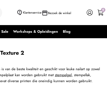
0
+ In winkelwagen
-
+
Klantenservice
Bezoek de winkel
Sale
Workshops & Opleidingen
Blog
Texture 2
s van de beste kwaliteit en geschikt voor leuke nailart op zowel
tempelplaat kan worden gebruikt met
stempelgel
, stempellak,
evat diverse printen die oneindig kunnen worden gebruikt.