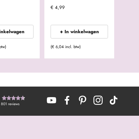
nr8
€ 4,99
€ 9,95
winkelwagen
+ In winkelwagen
+
btw)
(€ 6,04 incl. btw)
(€ 12,04
801
reviews