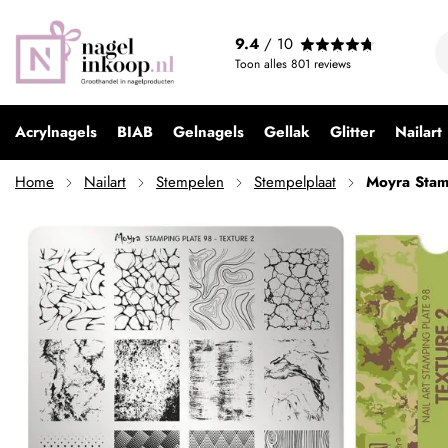
Moyra Stamping Plate 98 Texture 2
9.4
/ 10
€ 9,95
Toon alles
801
reviews
Acrylnagels
BIAB
Gelnagels
Gellak
Glitter
Nailart
Home
Nailart
Stempelen
Stempelplaat
Moyra Stam