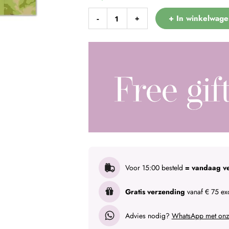
+ In winkelwage
-
+
Voor 15:00 besteld
= vandaag v
Gratis verzending
vanaf € 75 exc
Advies nodig?
WhatsApp met onze