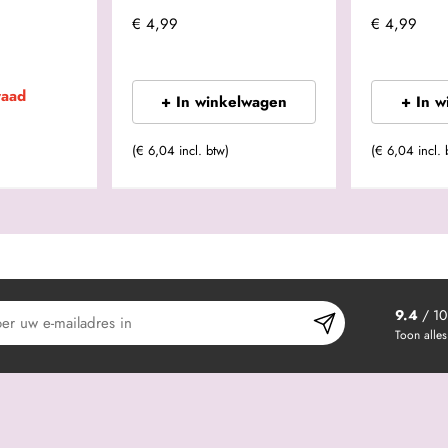
€ 4,99
€ 4,99
raad
+ In winkelwagen
+ In 
(€ 6,04 incl. btw)
(€ 6,04 incl. 
9.4
/ 10
Toon alles