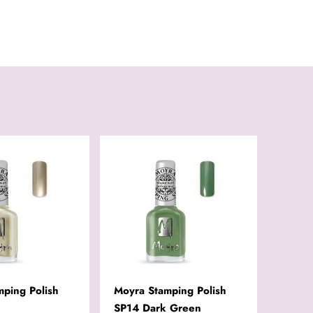
mping Polish
Moyra Stamping Polish
Moyra 
d
SP14 Dark Green
Stemp