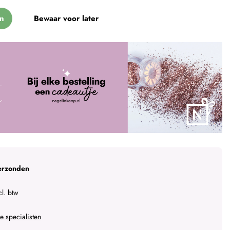
n
Bewaar voor later
erzonden
l. btw
 specialisten