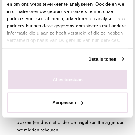
en om ons websiteverkeer te analyseren. Ook delen we
informatie over uw gebruik van onze site met onze
partners voor social media, adverteren en analyse. Deze
partners kunnen deze gegevens combineren met andere
informatie die u aan ze heeft verstrekt of die ze hebben
Sjabloon aanbrengen:
verzameld op basis van uw gebruik van hun services.
Pel het sjabloon als een sticker van het vel en zorg ervoor
Details tonen
dat het gat in het middel voor de nagel open is.
Plak de uiteinden die straks onder de vingertop komen
recht op elkaar. Als je deze vleugels netjes op elkaar
Alles toestaan
plakt, zit de C-curve straks mooi rond om de nagel.
Op het sjabloon kun je nu het gedeelte met de
maatstreepjes iets in duwen zodat het sjabloon een
Aanpassen
kokervorm krijgt.
Het stukje sjabloon dat in de lengte op de vinger zal
plakken (en dus niet onder de nagel komt) mag je door
het midden scheuren.