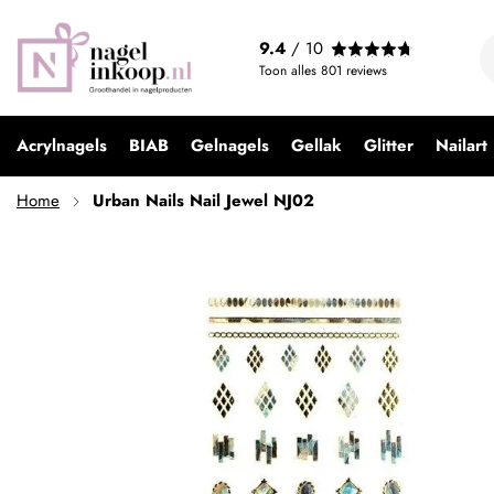
Urban Nails Nail Jewel NJ02
9.4
/ 10
€ 3,95
Toon alles
801
reviews
Acrylnagels
BIAB
Gelnagels
Gellak
Glitter
Nailart
Home
Urban Nails Nail Jewel NJ02