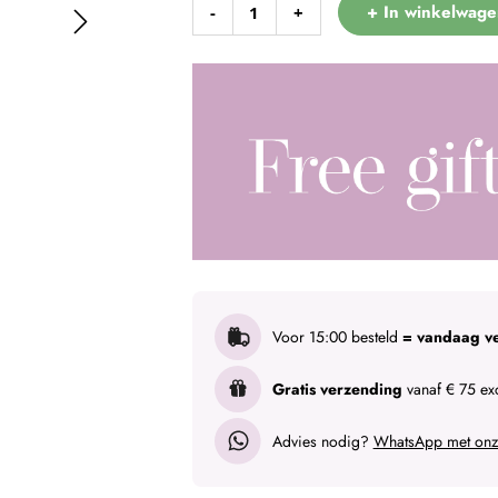
+ In winkelwage
-
+
Voor 15:00 besteld
= vandaag v
Gratis verzending
vanaf € 75 exc
Advies nodig?
WhatsApp met onze