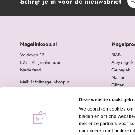
Schrijf je in voor de nieuwsbrief
Nagelinkoop.nl
Nagelpro
Veldoven 17
BIAB
8271 RT IJsselmuiden
Acrylnagels
Nederland
Gelnagels
Nail art
Mail: info@nagelinkoop.nl
Glitter
Tel: 06-11588784
Opleidingen
BTW nummer: NL863104678B01
Overige na
Deze website maakt gebru
KvK nummer: 84123672
We gebruiken cookies om c
bieden en om ons websitev
met onze partners voor so
combineren met andere inf