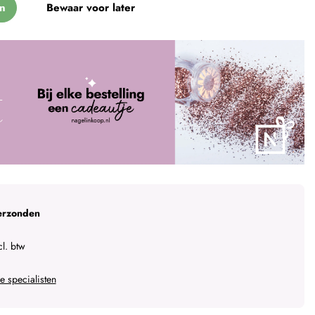
n
Bewaar voor later
erzonden
l. btw
 specialisten