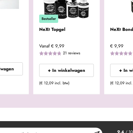
Bestseller
NeXt Topgel
NeXt Bond
Vanaf
€ 9,99
€ 9,99
21
reviews
lwagen
+ In winkelwagen
+ In 
(€ 12,09 incl. btw)
(€ 12,09 incl.
9.4
/ 10