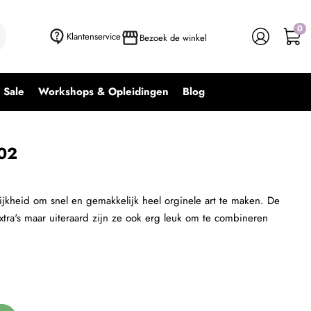
0
+ In winkelwagen
-
+
Klantenservice
Bezoek de winkel
Sale
Workshops & Opleidingen
Blog
J02
jkheid om snel en gemakkelijk heel orginele art te maken. De
tra's maar uiteraard zijn ze ook erg leuk om te combineren