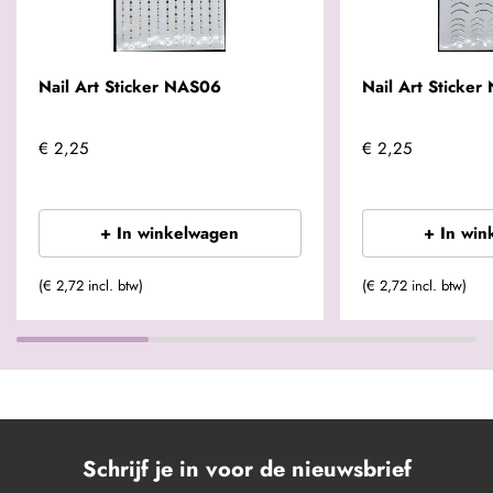
Nail Art Sticker NAS06
Nail Art Sticke
€ 2,25
€ 2,25
+ In winkelwagen
+ In win
(€ 2,72 incl. btw)
(€ 2,72 incl. btw)
Schrijf je in voor de nieuwsbrief