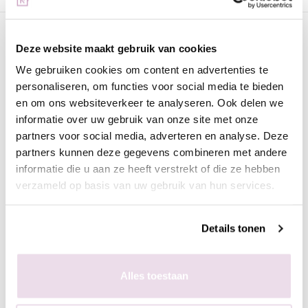
Omschrijving
Deze website maakt gebruik van cookies
Nail Art Sticker NAS05 | Urban Nails
We gebruiken cookies om content en advertenties te
Deze handige sticker geven jou de mogelijkheid om snel en
personaliseren, om functies voor social media te bieden
gemakkelijk heel orginele art te maken. De stickers kunnen
en om ons websiteverkeer te analyseren. Ook delen we
gebruikt worden zonder extra's maar uiteraard zijn ze ook erg
informatie over uw gebruik van onze site met onze
leuk om te combineren met andere nailart zoals glitters,
partners voor social media, adverteren en analyse. Deze
partners kunnen deze gegevens combineren met andere
spidergel en nog veel meer.
informatie die u aan ze heeft verstrekt of die ze hebben
verzameld op basis van uw gebruik van hun services.
Werkwijze
- Breng een gekleurde ondergrond naar wens aan met
bijvoorbeeld colorgel of gelpolish en hard deze uit
Details tonen
- Verwijder de plaklaag of breng een matte topcoat aan
- Plaats de sticker met een pincet op de gewenste plaats
- Lak de gehele nagel inclusief sticker af met een topcoat naar
Alles toestaan
wens, bijvoorbeeld de next topgel