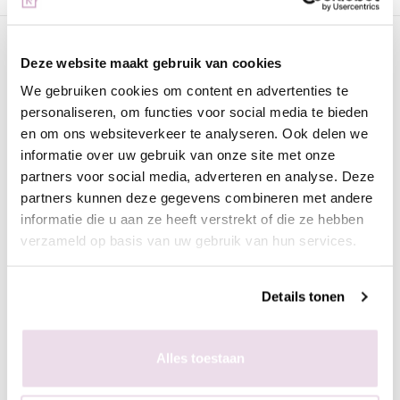
Omschrijving
Deze website maakt gebruik van cookies
Nail Art Sticker NAS23 | Urban Nails
We gebruiken cookies om content en advertenties te
Deze handige sticker geven jou de mogelijkheid om snel en
personaliseren, om functies voor social media te bieden
gemakkelijk heel orginele art te maken. De stickers kunnen
en om ons websiteverkeer te analyseren. Ook delen we
gebruikt worden zonder extra's maar uiteraard zijn ze ook erg
informatie over uw gebruik van onze site met onze
leuk om te combineren met andere nailart zoals glitters,
partners voor social media, adverteren en analyse. Deze
partners kunnen deze gegevens combineren met andere
spidergel en nog veel meer.
informatie die u aan ze heeft verstrekt of die ze hebben
verzameld op basis van uw gebruik van hun services.
Werkwijze
- Breng een gekleurde ondergrond naar wens aan met
bijvoorbeeld colorgel of gelpolish en hard deze uit
Details tonen
- Verwijder de plaklaag of breng een matte topcoat aan
- Plaats de sticker met een pincet op de gewenste plaats
- Lak de gehele nagel inclusief sticker af met een topcoat naar
Alles toestaan
wens, bijvoorbeeld de next topgel