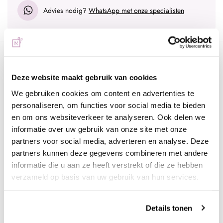
Advies nodig?
WhatsApp met onze specialisten
Omschrijving
Urban Nails Gelpolish Duo | Natural
Deze website maakt gebruik van cookies
Obsession
We gebruiken cookies om content en advertenties te
personaliseren, om functies voor social media te bieden
Met trots presenteren wij jullie deze prachtige gelpolish
en om ons websiteverkeer te analyseren. Ook delen we
collectie; Natural Obsession.
informatie over uw gebruik van onze site met onze
partners voor social media, adverteren en analyse. Deze
Deze prachtige collectie is met veel zorg en liefde
partners kunnen deze gegevens combineren met andere
samengesteld, perfect passend bij de wensen van de klant.
informatie die u aan ze heeft verstrekt of die ze hebben
De collectie bestaat uit 2 kleuren gelpolish die wij een hele
verzameld op basis van uw gebruik van hun services.
waardevolle toevoeging vinden aan de vele kleuren die we al in
ons assortiment hebben. Alle tinten zijn dan ook nét weer
Details tonen
anders dan de kleuren die we al kennen. Overigens zijn deze