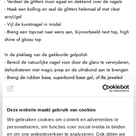
- Verdeel de glitters mooi egaal en dekkend over de nagels
- Maak een bolling en seal de glitters helemaal af met clear
acryl/gel
- Vijl de kunstnagel in model
- Breng een topcoat naar wens aan, bijvoorbeeld next top, high
shine of glossy top
In de plaklaag van de gekleurde gelpolish
- Bereid de natuurlijke nagel voor door de glans te verwijderen,
dehydrateren met magic prep en de ultrabond aan te brengen
- Breng de rubber base, superbond base gel, of Be Jeweled
base/top aan
- Kies een gelpolish naar wens, breng deze 2 dunne lagen aan
(telkens uitharden, 30 sec sunlight, 2 min UV)
- Pak met de fluffy brush een kleine hoeveelheid glitters op en
Deze website maakt gebruik van cookies
poets deze in de plaklaag van de gelpolish.
We gebruiken cookies om content en advertenties te
- Enkele seconden fixeren in de lamp
personaliseren, om functies voor social media te bieden
- Aflakken met topcoat (voor de natuurlijke nagels Be Jeweled
en om ons websiteverkeer te analyseren. Ook delen we