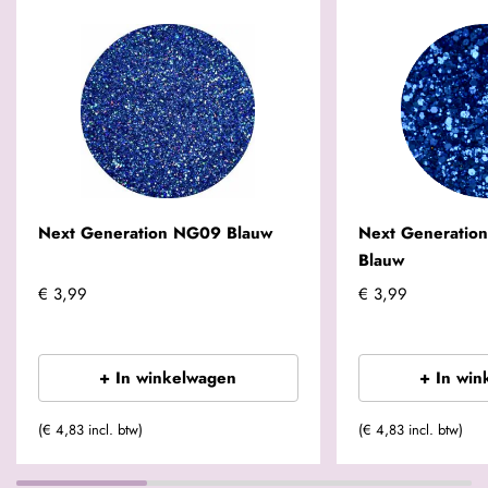
Next Generation NG09 Blauw
Next Generatio
Blauw
€ 3,99
€ 3,99
+ In winkelwagen
+ In win
(€ 4,83 incl. btw)
(€ 4,83 incl. btw)