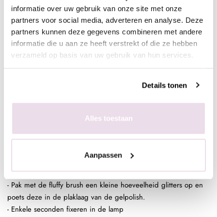
base/topof next top, kunstnagels high shine, glossy top of next
informatie over uw gebruik van onze site met onze
top)
partners voor social media, adverteren en analyse. Deze
partners kunnen deze gegevens combineren met andere
informatie die u aan ze heeft verstrekt of die ze hebben
In de plaklaag van de clear gelpolish (voor een optimaal
verzameld op basis van uw gebruik van hun services.
kleurbehoud van de glitter)
- Bereid de natuurlijke nagel voor door de glans te verwijderen,
Details tonen
dehydrateren met magic prep en de ultrabond aan te brengen
- Breng de rubber base, superbond base gel, of Be Jeweled
base/top aan
Alles toestaan
- Pak met de fluffy brush een kleine hoeveelheid glitters op en
poets deze in de plaklaag van de gelpolish.
- Enkele seconden fixeren in de lamp
Aanpassen
- Breng de rubber base, superbond base gel, of Be Jeweled
base/top aan
- Pak met de fluffy brush een kleine hoeveelheid glitters op en
poets deze in de plaklaag van de gelpolish.
- Enkele seconden fixeren in de lamp