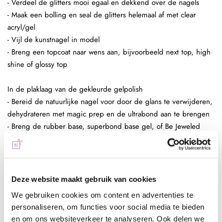
- Verdeel de glitters mooi egaal en dekkend over de nagels
- Maak een bolling en seal de glitters helemaal af met clear
acryl/gel
- Vijl de kunstnagel in model
- Breng een topcoat naar wens aan, bijvoorbeeld next top, high
shine of glossy top
In de plaklaag van de gekleurde gelpolish
- Bereid de natuurlijke nagel voor door de glans te verwijderen,
dehydrateren met magic prep en de ultrabond aan te brengen
- Breng de rubber base, superbond base gel, of Be Jeweled
base/top aan
- Kies een gelpolish naar wens, breng deze 2 dunne lagen aan
(telkens uitharden, 30 sec sunlight, 2 min UV)
- Pak met de fluffy brush een kleine hoeveelheid glitters op en
Deze website maakt gebruik van cookies
poets deze in de plaklaag van de gelpolish.
We gebruiken cookies om content en advertenties te
- Enkele seconden fixeren in de lamp
personaliseren, om functies voor social media te bieden
- Aflakken met topcoat (voor de natuurlijke nagels Be Jeweled
en om ons websiteverkeer te analyseren. Ook delen we