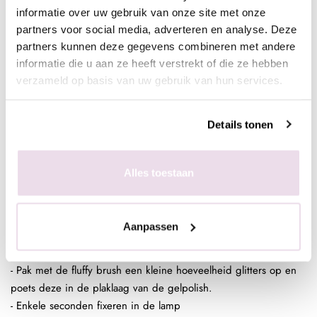
base/topof next top, kunstnagels high shine, glossy top of next
informatie over uw gebruik van onze site met onze
top)
partners voor social media, adverteren en analyse. Deze
partners kunnen deze gegevens combineren met andere
informatie die u aan ze heeft verstrekt of die ze hebben
In de plaklaag van de clear gelpolish (voor een optimaal
verzameld op basis van uw gebruik van hun services.
kleurbehoud van de glitter)
- Bereid de natuurlijke nagel voor door de glans te verwijderen,
Details tonen
dehydrateren met magic prep en de ultrabond aan te brengen
- Breng de rubber base, superbond base gel, of Be Jeweled
base/top aan
Alles toestaan
- Pak met de fluffy brush een kleine hoeveelheid glitters op en
poets deze in de plaklaag van de gelpolish.
- Enkele seconden fixeren in de lamp
Aanpassen
- Breng de rubber base, superbond base gel, of Be Jeweled
base/top aan
- Pak met de fluffy brush een kleine hoeveelheid glitters op en
poets deze in de plaklaag van de gelpolish.
- Enkele seconden fixeren in de lamp