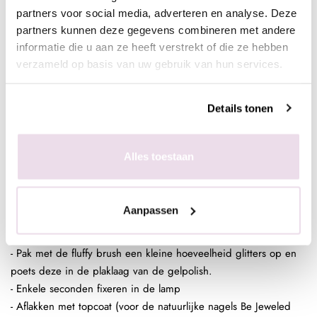
top)
partners voor social media, adverteren en analyse. Deze
partners kunnen deze gegevens combineren met andere
informatie die u aan ze heeft verstrekt of die ze hebben
In de plaklaag van de clear gelpolish (voor een optimaal
verzameld op basis van uw gebruik van hun services.
kleurbehoud van de glitter)
- Bereid de natuurlijke nagel voor door de glans te verwijderen,
Details tonen
dehydrateren met magic prep en de ultrabond aan te brengen
- Breng de rubber base, superbond base gel, of Be Jeweled
base/top aan
Alles toestaan
- Pak met de fluffy brush een kleine hoeveelheid glitters op en
poets deze in de plaklaag van de gelpolish.
- Enkele seconden fixeren in de lamp
Aanpassen
- Breng de rubber base, superbond base gel, of Be Jeweled
base/top aan
- Pak met de fluffy brush een kleine hoeveelheid glitters op en
poets deze in de plaklaag van de gelpolish.
- Enkele seconden fixeren in de lamp
- Aflakken met topcoat (voor de natuurlijke nagels Be Jeweled