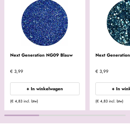
Next Generation NG09 Blauw
Next Generatio
€ 3,99
€ 3,99
+ In winkelwagen
+ In win
(€ 4,83 incl. btw)
(€ 4,83 incl. btw)