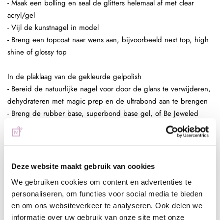
- Maak een bolling en seal de glitters helemaal af met clear
acryl/gel
- Vijl de kunstnagel in model
- Breng een topcoat naar wens aan, bijvoorbeeld next top, high
shine of glossy top
In de plaklaag van de gekleurde gelpolish
- Bereid de natuurlijke nagel voor door de glans te verwijderen,
dehydrateren met magic prep en de ultrabond aan te brengen
- Breng de rubber base, superbond base gel, of Be Jeweled
base/top aan
- Kies een gelpolish naar wens, breng deze 2 dunne lagen aan
(telkens uitharden, 30 sec sunlight, 2 min UV)
- Pak met de fluffy brush een kleine hoeveelheid glitters op en
Deze website maakt gebruik van cookies
poets deze in de plaklaag van de gelpolish.
We gebruiken cookies om content en advertenties te
- Enkele seconden fixeren in de lamp
personaliseren, om functies voor social media te bieden
- Aflakken met topcoat (voor de natuurlijke nagels Be Jeweled
en om ons websiteverkeer te analyseren. Ook delen we
base/topof next top, kunstnagels high shine, glossy top of next
informatie over uw gebruik van onze site met onze