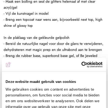
- Maak een bolling en seal de glitters helemaal af met clear
acryl/gel
- Vijl de kunstnagel in model
- Breng een topcoat naar wens aan, bijvoorbeeld next top, high
shine of glossy top
In de plaklaag van de gekleurde gelpolish
- Bereid de natuurlijke nagel voor door de glans te verwijderen,
dehydrateren met magic prep en de ultrabond aan te brengen
- Breng de rubber base, superbond base gel, of Be Jeweled
base/top aan
- Kies een gelpolish naar wens, breng deze 2 dunne lagen aan
(telkens uitharden, 30 sec sunlight, 2 min UV)
- Pak met de fluffy brush een kleine hoeveelheid glitters op en
Deze website maakt gebruik van cookies
poets deze in de plaklaag van de gelpolish.
We gebruiken cookies om content en advertenties te
- Enkele seconden fixeren in de lamp
personaliseren, om functies voor social media te bieden
- Aflakken met topcoat (voor de natuurlijke nagels Be Jeweled
en om ons websiteverkeer te analyseren. Ook delen we
base/topof next top, kunstnagels high shine, glossy top of next
informatie over uw gebruik van onze site met onze