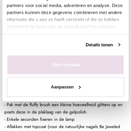
top)
partners voor social media, adverteren en analyse. Deze
partners kunnen deze gegevens combineren met andere
informatie die u aan ze heeft verstrekt of die ze hebben
In de plaklaag van de clear gelpolish (voor een optimaal
verzameld op basis van uw gebruik van hun services.
kleurbehoud van de glitter)
- Bereid de natuurlijke nagel voor door de glans te verwijderen,
Details tonen
dehydrateren met magic prep en de ultrabond aan te brengen
- Breng de rubber base, superbond base gel, of Be Jeweled
base/top aan
Alles toestaan
- Pak met de fluffy brush een kleine hoeveelheid glitters op en
poets deze in de plaklaag van de gelpolish.
- Enkele seconden fixeren in de lamp
Aanpassen
- Breng de rubber base, superbond base gel, of Be Jeweled
base/top aan
- Pak met de fluffy brush een kleine hoeveelheid glitters op en
poets deze in de plaklaag van de gelpolish.
- Enkele seconden fixeren in de lamp
- Aflakken met topcoat (voor de natuurlijke nagels Be Jeweled