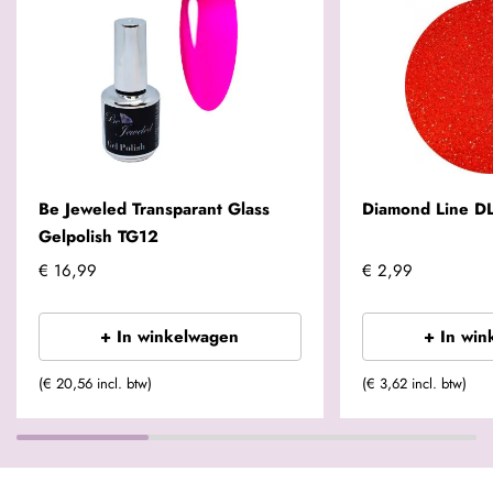
Be Jeweled Transparant Glass
Diamond Line D
Gelpolish TG12
€ 16,99
€ 2,99
+ In winkelwagen
+ In win
(€ 20,56 incl. btw)
(€ 3,62 incl. btw)