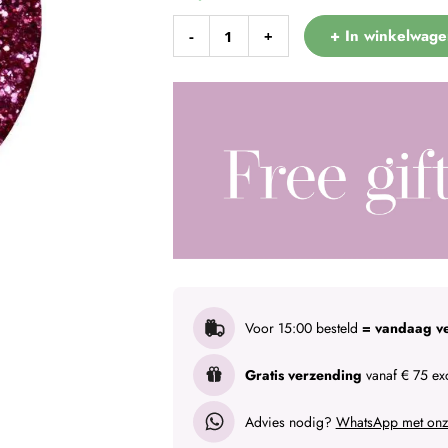
+ In winkelwage
-
+
Voor 15:00 besteld
= vandaag v
Gratis verzending
vanaf € 75 exc
Advies nodig?
WhatsApp met onze