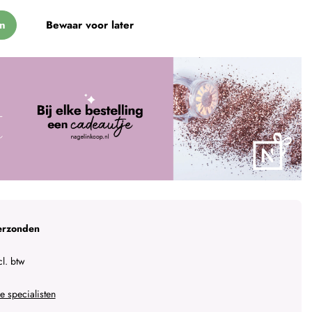
n
Bewaar voor later
erzonden
l. btw
 specialisten