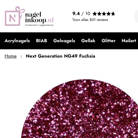
Next Generation NG49 Fuchsia
9.4
/ 10
€ 3,99
Toon alles
801
reviews
Acrylnagels
BIAB
Gelnagels
Gellak
Glitter
Nailart
Home
Next Generation NG49 Fuchsia