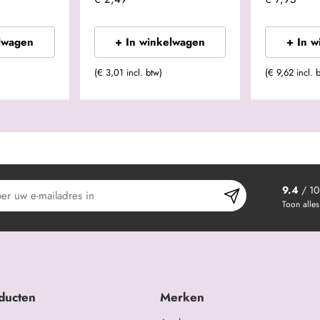
lwagen
+ In winkelwagen
+ In 
(€ 3,01 incl. btw)
(€ 9,62 incl. 
9.4
/ 10
Toon alles
ducten
Merken