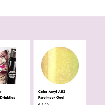
s
Color Acryl A52
Drinkfles
Parelmoer Geel
€ 3,99