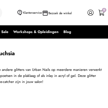
0
+ In winkelwagen
-
+
Klantenservice
Bezoek de winkel
Sale
Workshops & Opleidingen
Blog
uchsia
lle andere glitters van Urban Nails op meerdere manieren verwerkt
etsen in de plaklaag of als inlay in acryl of gel. Deze glitter
e-catcher zijn in jouw salon!