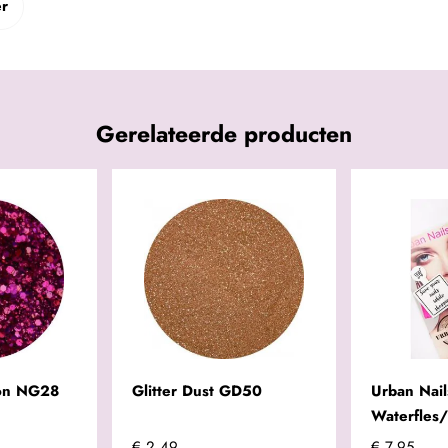
er
Gerelateerde producten
ion NG28
Glitter Dust GD50
Urban Nail
Waterfles/
€ 2,49
€ 7,95