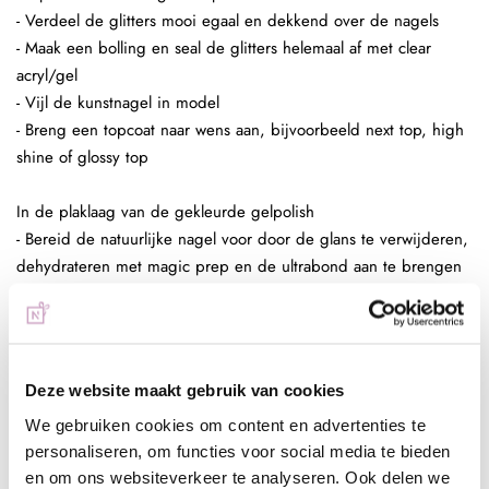
- Verdeel de glitters mooi egaal en dekkend over de nagels
- Maak een bolling en seal de glitters helemaal af met clear
acryl/gel
- Vijl de kunstnagel in model
- Breng een topcoat naar wens aan, bijvoorbeeld next top, high
shine of glossy top
In de plaklaag van de gekleurde gelpolish
- Bereid de natuurlijke nagel voor door de glans te verwijderen,
dehydrateren met magic prep en de ultrabond aan te brengen
- Breng de rubber base, superbond base gel, of Be Jeweled
base/top aan
- Kies een gelpolish naar wens, breng deze 2 dunne lagen aan
(telkens uitharden, 30 sec sunlight, 2 min UV)
Deze website maakt gebruik van cookies
- Pak met de fluffy brush een kleine hoeveelheid glitters op en
We gebruiken cookies om content en advertenties te
poets deze in de plaklaag van de gelpolish.
personaliseren, om functies voor social media te bieden
- Enkele seconden fixeren in de lamp
en om ons websiteverkeer te analyseren. Ook delen we
- Aflakken met topcoat (voor de natuurlijke nagels Be Jeweled