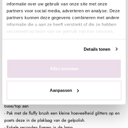
informatie over uw gebruik van onze site met onze
base/topof next top, kunstnagels high shine, glossy top of next
partners voor social media, adverteren en analyse. Deze
top)
partners kunnen deze gegevens combineren met andere
informatie die u aan ze heeft verstrekt of die ze hebben
verzameld op basis van uw gebruik van hun services.
In de plaklaag van de clear gelpolish (voor een optimaal
kleurbehoud van de glitter)
- Bereid de natuurlijke nagel voor door de glans te verwijderen,
Details tonen
dehydrateren met magic prep en de ultrabond aan te brengen
- Breng de rubber base, superbond base gel, of Be Jeweled
Alles toestaan
base/top aan
- Pak met de fluffy brush een kleine hoeveelheid glitters op en
poets deze in de plaklaag van de gelpolish.
Aanpassen
- Enkele seconden fixeren in de lamp
- Breng de rubber base, superbond base gel, of Be Jeweled
base/top aan
- Pak met de fluffy brush een kleine hoeveelheid glitters op en
poets deze in de plaklaag van de gelpolish.
- Enkele seconden fixeren in de lamp