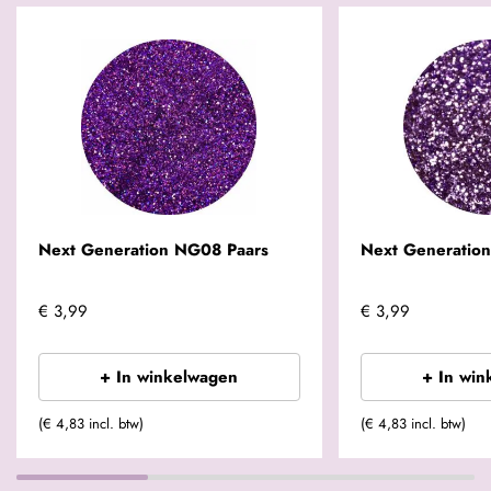
Next Generation NG08 Paars
Next Generatio
€ 3,99
€ 3,99
+ In winkelwagen
+ In win
(€ 4,83 incl. btw)
(€ 4,83 incl. btw)