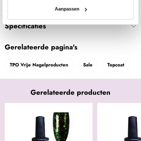
60 sec. in LED of Sun Light, 2 minuten in UV-Lamp
Aanpassen
Specificaties
Gerelateerde pagina's
TPO Vrije Nagelproducten
Sale
Topcoat
Gerelateerde producten