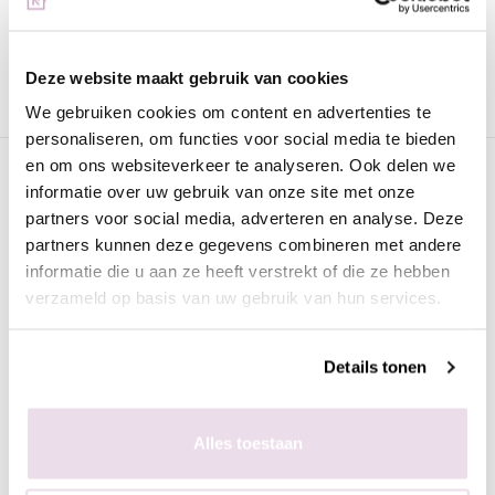
Gratis verzending
vanaf € 75 excl. btw
Advies nodig?
WhatsApp met onze specialisten
Deze website maakt gebruik van cookies
We gebruiken cookies om content en advertenties te
personaliseren, om functies voor social media te bieden
en om ons websiteverkeer te analyseren. Ook delen we
Omschrijving
informatie over uw gebruik van onze site met onze
Glitter Top GT01 Groen
partners voor social media, adverteren en analyse. Deze
partners kunnen deze gegevens combineren met andere
Deze topcoat is de perfecte topcoat om jouw nagels nét een
informatie die u aan ze heeft verstrekt of die ze hebben
beetje meer te geven! De Glitter Top GT01 heeft geen plaklaag
verzameld op basis van uw gebruik van hun services.
en de glans is prachtig. De glitter top is redelijk flexibel, dat wil
zeggen dat deze ook geschikt is voor de natuurlijke nagel mits
er een versteviging onder zit met bijvoorbeeld Rubber Base.
Details tonen
De topcoat is chameleon, dat wil zeggen dat deze op iedere
ondergrond weer anders opkleurt.
Alles toestaan
Uitharden: