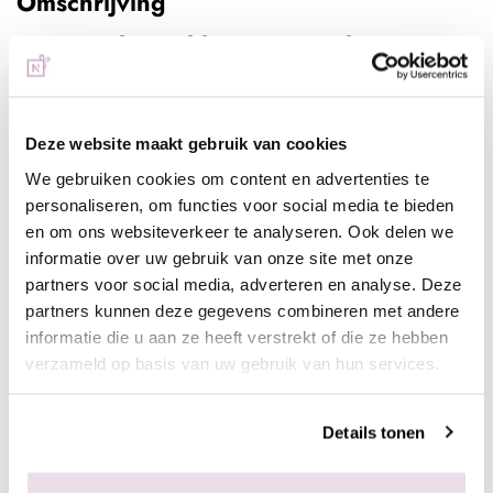
Omschrijving
NeXt Gel Sparkle Rose 15ml
Hét revolutionaire product van dit moment! Gemakkelijker dan
acryl, fijner dan gel, perfecte hechting, revolutionair, snel, zalig
om te vijlen en heeft een heerlijke geur.
Deze website maakt gebruik van cookies
We gebruiken cookies om content en advertenties te
Deze mooie sparkle rose is uitermate geschikt voor colorboom
personaliseren, om functies voor social media te bieden
of een mooie one tone nagel. Deze natuurlijke cover kleur met
en om ons websiteverkeer te analyseren. Ook delen we
mooie shimmer past goed bij meerdere huidskleuren.
informatie over uw gebruik van onze site met onze
partners voor social media, adverteren en analyse. Deze
Werkwijze:
partners kunnen deze gegevens combineren met andere
- Bereid de natuurlijke nagel voor door de glans te verwijderen
informatie die u aan ze heeft verstrekt of die ze hebben
en dehydrateer de natuurlijke nagel met Magic Prep
verzameld op basis van uw gebruik van hun services.
- Breng de NeXt Bond aan
- Breng de NeXt Basegel aan en hard deze uit (2 minuten UV,
Details tonen
30 sec LED)
- Styleer met de NeXt Gel om dit vloeiend te styleren gebruik je
de NeXt One Magic Liquid, had na het aanbrengen uit (2