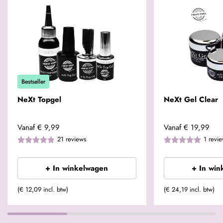
Bestseller
NeXt Topgel
NeXt Gel Clear
Vanaf
€ 9,99
Vanaf
€ 19,99
21
reviews
1
revi
+ In winkelwagen
+ In win
(€ 12,09 incl. btw)
(€ 24,19 incl. btw)