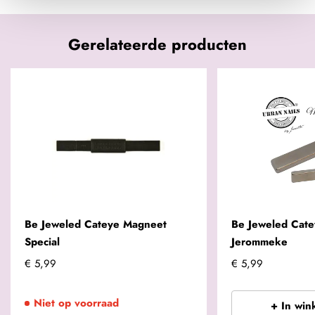
Gerelateerde producten
Be Jeweled Cateye Magneet
Be Jeweled Cat
Special
Jerommeke
€ 5,99
€ 5,99
Niet op voorraad
+ In win