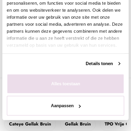
personaliseren, om functies voor social media te bieden
Urban Nails Opal Cateye | OCA23
en om ons websiteverkeer te analyseren. Ook delen we
informatie over uw gebruik van onze site met onze
Ben jij ook zo'n enorme fan van cateye kleuren? Dan is de
partners voor social media, adverteren en analyse. Deze
nieuwste Opal Cateye collectie een geweldige aanwinst in je
partners kunnen deze gegevens combineren met andere
assortiment aan kleuren. Deze Opal Cateye kleuren hebben een
informatie die u aan ze heeft verstrekt of die ze hebben
opaalachtige glans en geven een waanzinnig mooi effect op je
verzameld op basis van uw gebruik van hun services.
nagels!
De Opal Cateye 23 is een donker bruine tint.
Details tonen
Alles toestaan
Specificaties
Gerelateerde pagina's
Aanpassen
Cateye Gellak Bruin
Gellak Bruin
TPO Vrije C