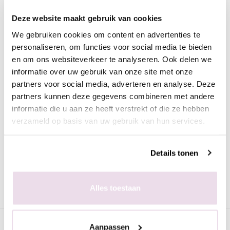
Omschrijving
Urban Nails Ordinary Penseel | Oval 6 -
Deze website maakt gebruik van cookies
Short
We gebruiken cookies om content en advertenties te
personaliseren, om functies voor social media te bieden
Dit penseel is onmisbaar in je salon voor bijvoorbeeld de
en om ons websiteverkeer te analyseren. Ook delen we
applicatie van je builder gel. Strak je base aanbrengen of
informatie over uw gebruik van onze site met onze
styleren van gel lukt met dit korte oval 6 penseel zeker! Het
partners voor social media, adverteren en analyse. Deze
Urban Nails Ordinary Penseel is van suprieure kwaliteit.
partners kunnen deze gegevens combineren met andere
informatie die u aan ze heeft verstrekt of die ze hebben
Ga met zorg om met dit penseel om de gebruiksduur optimaal
verzameld op basis van uw gebruik van hun services.
te benutten. Zorg dat de haren niet in contact komen met
UV/Led licht om te voorkomen dat je penseel haren
beschadigen en hard worden. Verwijder product met een
Details tonen
droge celstofdepper of gebruik de Urban Nails Shampoo en
Conditioner voor je penseel.
Alles toestaan
Specificaties
Aanpassen