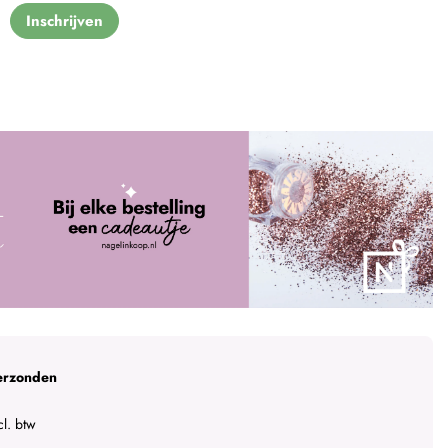
Inschrijven
erzonden
l. btw