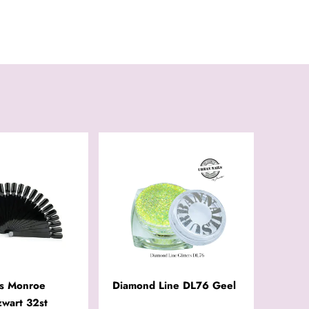
ls Monroe
Diamond Line DL76 Geel
zwart 32st