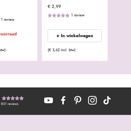
€ 2,99
1
review
1
review
voorraad
+ In winkelwagen
btw)
(€ 3,62 incl. btw)
801
reviews