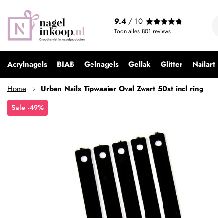
9.4
/ 10
Toon alles
801
reviews
Acrylnagels
BIAB
Gelnagels
Gellak
Glitter
Nailart
Home
Urban Nails Tipwaaier Oval Zwart 50st incl ring
Sale -49%