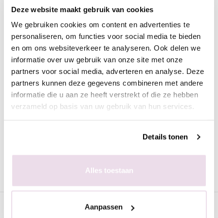
Omschrijving
Deze website maakt gebruik van cookies
We gebruiken cookies om content en advertenties te
Pro and go No Wipe NW08 Grijs Blauw
personaliseren, om functies voor social media te bieden
De naam zegt al voldoende; deze design gel is no wipe. Dat
en om ons websiteverkeer te analyseren. Ook delen we
betekend dat de gel na uitharden meteen klaar is en geen
informatie over uw gebruik van onze site met onze
topcoat nodig heeft of gecleansd hoeft te worden. Deze gel is
partners voor social media, adverteren en analyse. Deze
verkrijgbaar in verschillende mooie kleuren. Met de pro and go
partners kunnen deze gegevens combineren met andere
kun je een kunstnagel voorzien van een mooie kleur maar je
informatie die u aan ze heeft verstrekt of die ze hebben
kunt deze gel ook perfect gebruiken voor het maken van
verzameld op basis van uw gebruik van hun services.
designs. Door de no wipe techniek kun je deze ook gebruiken
voor het maken van sugar ofwel; sanding effect.
Uithardingstijd: 2 minuten uv, 30 seconden led/sunlight
Details tonen
Ingrediënten P&G gel: Polyurethane Acrylate Oligomer,
Titanium Dioxide, Aluminium Powde, D & C Yellow #10, Iron
Alles toestaan
Powder, Silver
Specificaties
Aanpassen