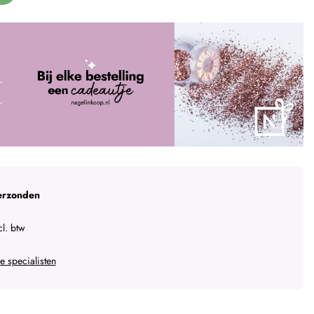
erzonden
l. btw
 specialisten