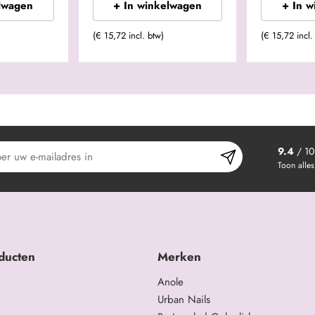
lwagen
+ In winkelwagen
+ In 
(€ 15,72 incl. btw)
(€ 15,72 incl.
9.4
/ 10
Toon alles
ducten
Merken
Anole
Urban Nails