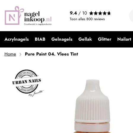
Pure Paint 04. Vlees Tint
9.4
/ 10
€ 3,95
Toon alles
800
reviews
Acrylnagels
BIAB
Gelnagels
Gellak
Glitter
Nailart
Home
Pure Paint 04. Vlees Tint