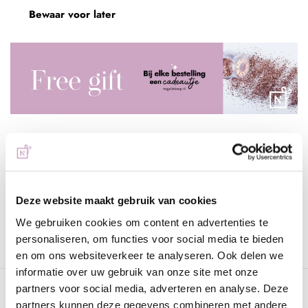
Bewaar voor later
Voor 15:00 besteld
= vandaag verzonden
Gratis verzending
vanaf € 75 excl. btw
Deze website maakt gebruik van cookies
We gebruiken cookies om content en advertenties te
Advies nodig?
WhatsApp met onze specialisten
personaliseren, om functies voor social media te bieden
en om ons websiteverkeer te analyseren. Ook delen we
informatie over uw gebruik van onze site met onze
partners voor social media, adverteren en analyse. Deze
Omschrijving
partners kunnen deze gegevens combineren met andere